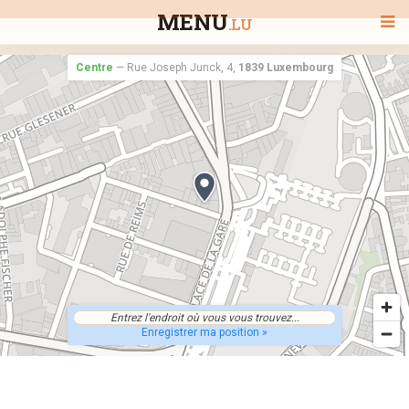
MENU
.LU
Centre
—
Rue Joseph Junck, 4,
1839 Luxembourg
BIENVENUE
TOUS LES RESTAURANTS
RECHERCHER UN RESTAURANT
Enregistrer ma position »