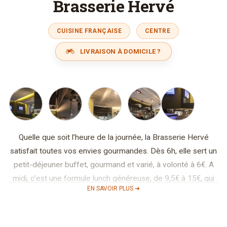
Brasserie Hervé
CUISINE FRANÇAISE
CENTRE
LIVRAISON À DOMICILE ?
Quelle que soit l’heure de la journée, la Brasserie Hervé
satisfait toutes vos envies gourmandes. Dès 6h, elle sert un
petit-déjeuner buffet, gourmand et varié, à volonté à 6€. A
midi, c’est une formule lunch généreuse, de 9,5€ à 15€, qui
EN SAVOIR PLUS ➜
vous est proposée. Et toujours, midi et soir, des suggestions
régulièrement renouvelées, en fonction du marché, toujours
à un bon prix.