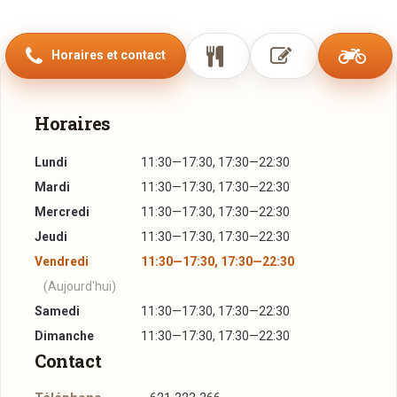
Un bar à soupes et un bar à pâtes, dont les saveurs varient
régulièrement, de 10h30 à 22h30, permettra de combler les
Horaires et contact
faims impromptues tout au long de la journée. Les
gourmands viendront quant à eux se régaler de pâtisseries
fraîches: le cheese-cake à lui seul vaut le détour!
Horaires
Lundi
11:30—17:30, 17:30—22:30
Mardi
11:30—17:30, 17:30—22:30
Mercredi
11:30—17:30, 17:30—22:30
Jeudi
11:30—17:30, 17:30—22:30
Vendredi
11:30—17:30, 17:30—22:30
(Aujourd'hui)
Samedi
11:30—17:30, 17:30—22:30
Dimanche
11:30—17:30, 17:30—22:30
Contact