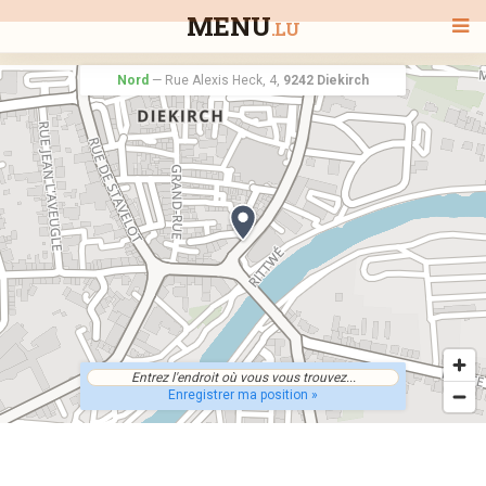
MENU
.LU
Nord
—
Rue Alexis Heck, 4,
9242 Diekirch
BIENVENUE
TOUS LES RESTAURANTS
RECHERCHER UN RESTAURANT
Enregistrer ma position »