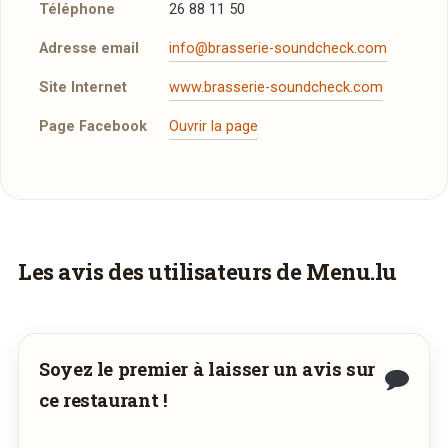
Téléphone
26 88 11 50
Adresse email
info@brasserie-soundcheck.com
Site Internet
www.brasserie-soundcheck.com
Page Facebook
Ouvrir la page
Réserver une table
J’ai lu et j’accepte la
politique de confidentialité et
les mentions légales
.
Vous aimeriez être livré ?
Les avis des utilisateurs de Menu.lu
Vous adorez
Brasserie Soundcheck
et vous
Jour souhaité
voudriez déguster ses plats à la maison ? Ce
restaurant ne propose pas encore la livraison
Soyez le premier à laisser un avis sur
août
en ligne. Demandez-lui de rejoindre
Heure souhaitée
2026
ce restaurant !
wedely.com
pour commander et être livré
lun
mar
mer
jeu
ven
sam
dim
chez vous !
27
28
29
30
31
1
2