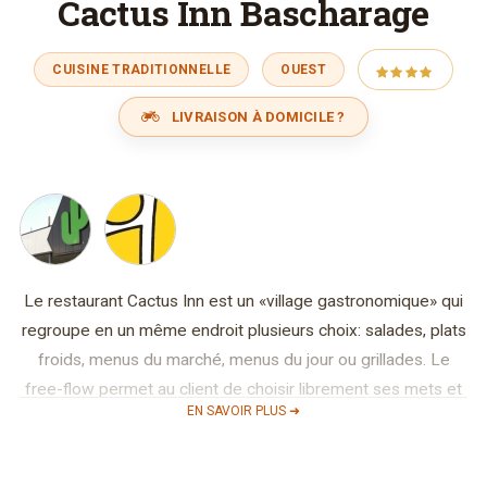
Cactus Inn Bascharage
CUISINE TRADITIONNELLE
OUEST
LIVRAISON À DOMICILE ?
Le restaurant Cactus Inn est un «village gastronomique» qui
regroupe en un même endroit plusieurs choix: salades, plats
froids, menus du marché, menus du jour ou grillades. Le
free-flow permet au client de choisir librement ses mets et
EN SAVOIR PLUS ➜
boissons.
En venant de Luxemboug- Ville, suivre la direction Dippach-
Schouweiler,traverser Bascharage direction Pétange par