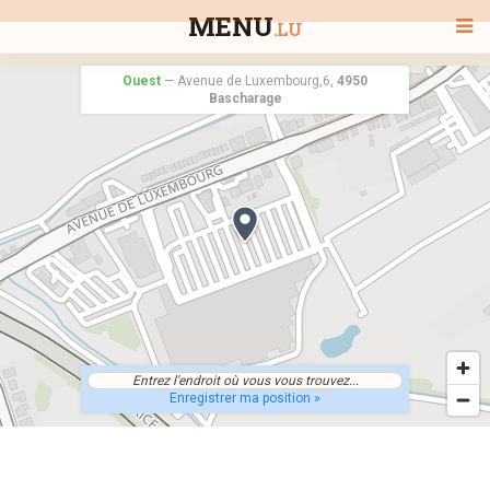
MENU
.LU
Ouest
—
Avenue de Luxembourg,6,
4950
Bascharage
BIENVENUE
TOUS LES RESTAURANTS
RECHERCHER UN RESTAURANT
Enregistrer ma position »