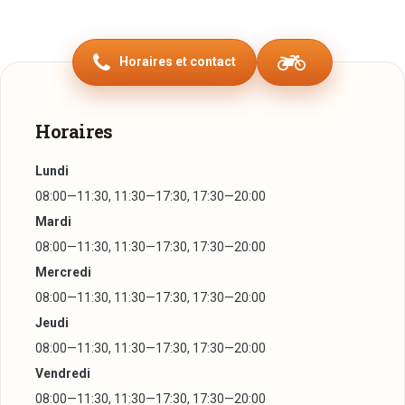
l'avenue de Luxembourg.
En venant de Esch/Alzette, prendre l'autoroute A13
Horaires et contact
direction Ehlerange-Petange, sortir à Bascharage, dans le
rond point Biff, prendre la première à droite.
En venant de France à partir du PED, suivre la direction
Horaires
Petange, direction Esch, sortir à Bascharage, dans le rond
Lundi
point Biff, prendre la quatrième à droite.
08:00—11:30, 11:30—17:30, 17:30—20:00
En venant d'Athus, suivre la direction Petange sur A13, sortie
Mardi
rond point Biff à Bascharage.
08:00—11:30, 11:30—17:30, 17:30—20:00
Mercredi
08:00—11:30, 11:30—17:30, 17:30—20:00
Jeudi
08:00—11:30, 11:30—17:30, 17:30—20:00
Vendredi
08:00—11:30, 11:30—17:30, 17:30—20:00