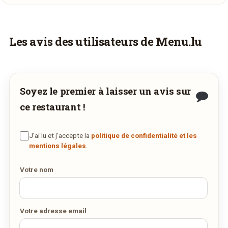
Vous aimeriez être livré ?
Les avis des utilisateurs de Menu.lu
Vous adorez
Chez Amado
et vous voudriez
déguster ses plats à la maison ? Ce restaurant
ne propose pas encore la livraison en ligne.
Soyez le premier à laisser un avis sur
Demandez-lui de rejoindre
wedely.com
pour
ce restaurant !
commander et être livré chez vous !
J’ai lu et j’accepte la
politique de confidentialité et les
DÉCOUVRIR LA LIVRAISON
mentions légales
.
SUR WEDELY.COM
Votre nom
DES MILLIERS DE PLATS LIVRÉS AU LUXEMBOURG
Votre adresse email