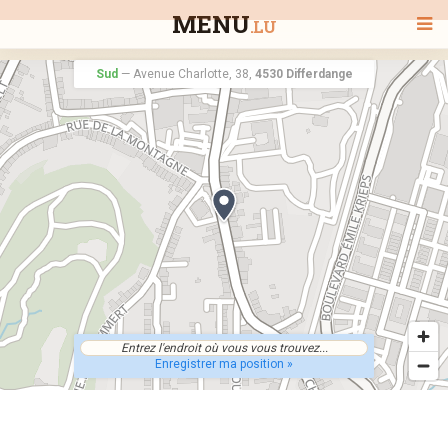
MENU
.LU
Sud
—
Avenue Charlotte, 38,
4530 Differdange
BIENVENUE
TOUS LES RESTAURANTS
RECHERCHER UN RESTAURANT
Enregistrer ma position »