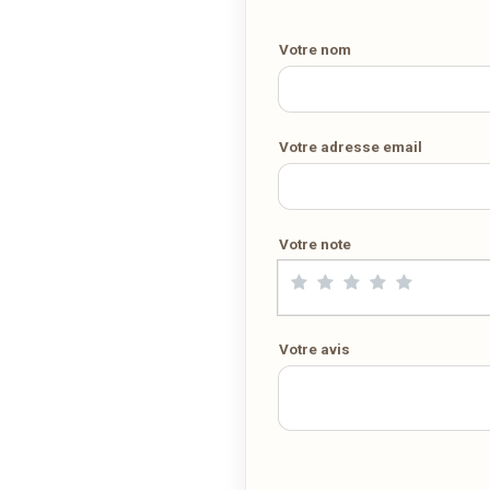
Votre numéro de téléphone
Demandez-lui de rejoindre
wedely.com
pour commander et être
livré chez vous !
Votre nom
DÉCOUVRIR LA LIVRAISON SUR WEDELY.COM
Votre adresse email
DES MILLIERS DE PLATS LIVRÉS AU LUXEMBOURG
Votre note
Votre avis