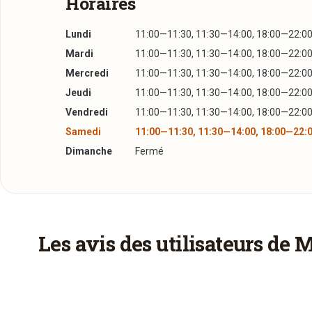
Horaires
Lundi
11:00—11:30, 11:30—14:00, 18:00—22:0
Mardi
11:00—11:30, 11:30—14:00, 18:00—22:0
Mercredi
11:00—11:30, 11:30—14:00, 18:00—22:0
Jeudi
11:00—11:30, 11:30—14:00, 18:00—22:0
Vendredi
11:00—11:30, 11:30—14:00, 18:00—22:0
Samedi
11:00—11:30, 11:30—14:00, 18:00—22:
Dimanche
Fermé
Plus d'infos à télécharger
Réserver une table
La Carte
PDF
17/08/2016 —
318,64 Ko
J’ai lu et j’accepte la
politique de confidentialité e
Les avis des utilisateurs de 
Jour souhaité