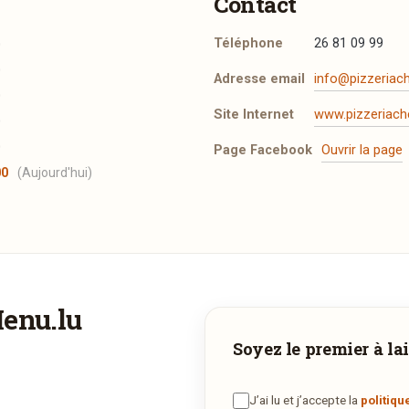
Contact
Téléphone
26 81 09 99
0
0
Adresse email
info@pizzeriach
0
Site Internet
www.pizzeriache
0
0
Page Facebook
Ouvrir la page
00
(Aujourd'hui)
t les mentions légales
.
Menu.lu
Vous aimeriez être livré ?
Adresse email de confirmation
Soyez le premier à lai
Vous adorez
Chez Emil
et vous voudriez déguster ses plats à la
maison ? Ce restaurant ne propose pas encore la livraison en ligne
J’ai lu et j’accepte la
politiqu