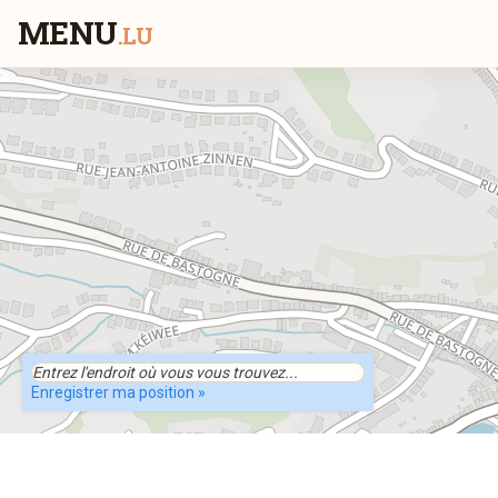
MENU
.LU
Enregistrer ma position »