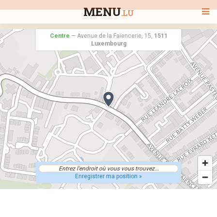
MENU
.LU
Centre
—
Avenue de la Faïencerie, 15,
1511
Luxembourg
BIENVENUE
TOUS LES RESTAURANTS
RECHERCHER UN RESTAURANT
Enregistrer ma position »