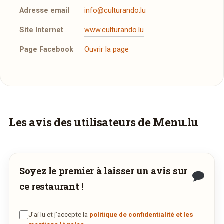
Adresse email
info@culturando.lu
Site Internet
www.culturando.lu
Page Facebook
Ouvrir la page
Faites-vous livrer à domicile
Les avis des utilisateurs de Menu.lu
Commandez les plats de
Culturando
et
recevez-les directement chez vous.
Soyez le premier à laisser un avis sur
COMMANDER EN LIVRAISON
ce restaurant !
VIA WWW.WEDELY.COM
J’ai lu et j’accepte la
politique de confidentialité et les