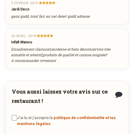
3 FÉVRIER 2019
Réservation au nom de
3
4
5
6
7
8
9
DÉCOUVRIR LA LIVRAISON
Jardi Deco
SUR WEDELY.COM
10
11
12
13
14
15
16
ganz gudd, total fair an net deier! gudd adresse
17
18
19
20
21
22
23
Nombre de personnes
DES MILLIERS DE PLATS LIVRÉS AU LUXEMBOURG
24
25
26
27
28
29
30
26 AVRIL 2018
Infalt Manou
31
1
2
3
4
5
6
Encadrement claire,net,moderne et bien décoré,service très
aimable et attentif,produits de qualité et cuisine soignée!!
Adresse email de confirmation
aujourd'hui
effacer
A recommander vivement
Votre numéro de téléphone
Vous aussi laissez votre avis sur ce
restaurant !
Remarque éventuelle
J’ai lu et j’accepte la
politique de confidentialité et les
mentions légales
.