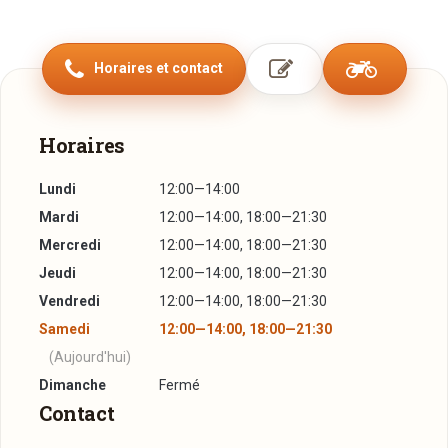
Menu am Restau­rant zer­wéiert, alles gëtt frësch mat regio­
nalen a saiso­nale Produit’en zou­bereet.
Horaires et contact
De Klautjen: Wou kënnt den Numm hier? Am histo­resche
Réck­bléck schwät­ze mir vun der „Usine de Bissen”. Hei si
vun 1887 bis 2007 Neel hier­ges­tallt gi vun Aarbech­ter déi
Horaires
am Sprooch­gebrauch „Klaut­jen“ genannt goufen.
Lundi
12:00—14:00
Mardi
12:00—14:00, 18:00—21:30
Mercredi
12:00—14:00, 18:00—21:30
Jeudi
12:00—14:00, 18:00—21:30
Vendredi
12:00—14:00, 18:00—21:30
Samedi
12:00—14:00, 18:00—21:30
(Aujourd'hui)
Dimanche
Fermé
Contact