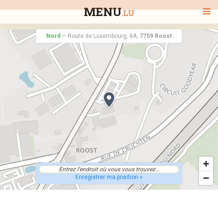
MENU
.LU
Nord
—
Route de Luxembourg, 8A,
7759 Roost
BIENVENUE
TOUS LES RESTAURANTS
RECHERCHER UN RESTAURANT
Enregistrer ma position »