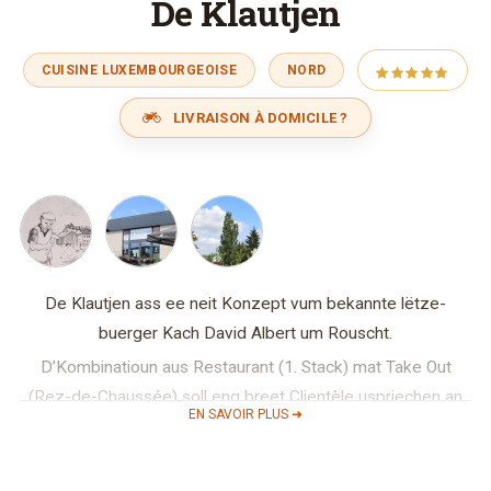
De Klautjen
CUISINE LUXEMBOURGEOISE
NORD
LIVRAISON À DOMICILE ?
De Klautjen ass ee neit Konzept vum be­kannte lëtze­
buerger Kach David Albert um Rouscht.
D’Kombi­natioun aus Restau­rant (1. Stack) mat Take Out
(Rez-de-Chaussée) soll eng breet Clien­tèle usprie­chen an
EN SAVOIR PLUS ➜
zefridde­stellen.
Ob e Qualitéits­sandwich, eng Zopp oder eng gutt Zalot fir
mat­ze­huelen, oder een Dages­buffet oder e Méi­gänge-