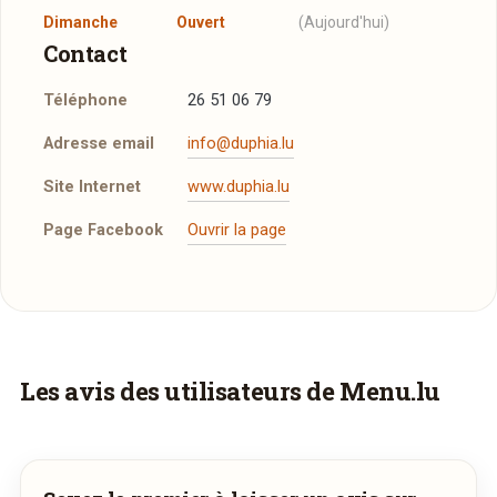
Dimanche
Ouvert
(Aujourd'hui)
Contact
Téléphone
26 51 06 79
Adresse email
info@duphia.lu
Site Internet
www.duphia.lu
Page Facebook
Ouvrir la page
Réserver une table
J’ai lu et j’accepte la
politique de confidentialité et
les mentions légales
.
Les avis des utilisateurs de Menu.lu
Faites-vous livrer à domicile
Jour souhaité
Commandez les plats de
Duphia
et recevez-
les directement chez vous.