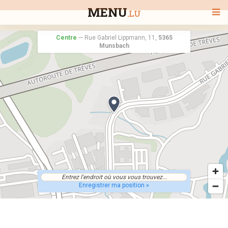
MENU
.LU
Centre
—
Rue Gabriel Lippmann, 11,
5365
Munsbach
BIENVENUE
TOUS LES RESTAURANTS
RECHERCHER UN RESTAURANT
Enregistrer ma position »