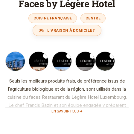
Faces by Légère Hotel
CUISINE FRANÇAISE
CENTRE
LIVRAISON À DOMICILE ?
Seuls les meilleurs produits frais, de préférence issus de
l'agriculture biologique et de la région, sont utilisés dans la
cuisine du faces Restaurant du Légère Hotel Luxembourg.
Le chef Francis Bazin et son équipe engagée y préparent
EN SAVOIR PLUS ➜
des délices raffinés.
Le petit-déjeuner est servi chaque matin dans le restaurant,
tandis qu'à midi vous aurez le choix entre le buffet de