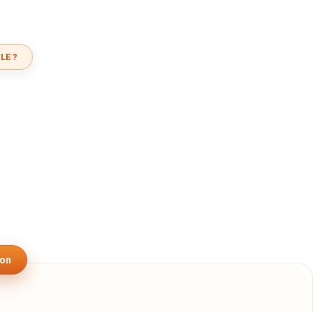
LE ?
son