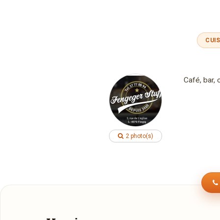
CUI
Café, bar, c
2 photo(s)