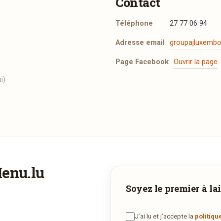
Contact
Téléphone
27 77 06 94
Adresse email
groupajluxemb
Page Facebook
Ouvrir la page
i)
0
t les mentions légales
.
Menu.lu
Vous aimeriez être livré ?
Adresse email de confirmation
Soyez le premier à lai
Vous adorez
Fengeger Stuff
et vous voudriez déguster ses plats 
la maison ? Ce restaurant ne propose pas encore la livraison en
J’ai lu et j’accepte la
politiqu