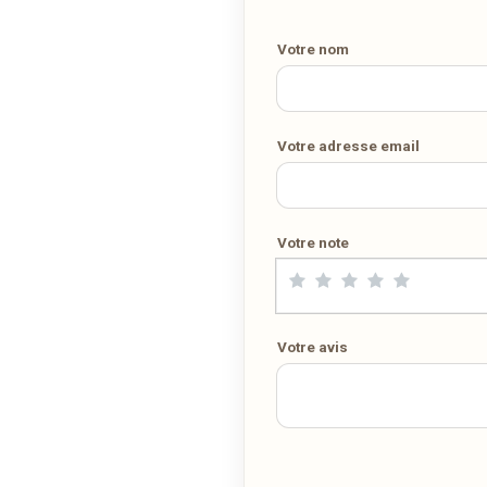
Votre numéro de téléphone
ligne. Demandez-lui de rejoindre
wedely.com
pour commander e
être livré chez vous !
Votre nom
DÉCOUVRIR LA LIVRAISON SUR WEDELY.COM
Votre adresse email
DES MILLIERS DE PLATS LIVRÉS AU LUXEMBOURG
Votre note
Votre avis