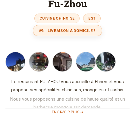
Fu-Zhou
CUISINE CHINOISE
EST
LIVRAISON À DOMICILE ?
Le restaurant FU-ZHOU vous accueille à Ehnen et vous
propose ses spécialités chinoises, mongoles et sushis.
Nous vous proposons une cuisine de haute qualité et un
barbecue mongole sur demande.
EN SAVOIR PLUS ➜
Tous les midis, découvrez notre menu du jour à 9,50 €. Pour
tous nos plats emportés, vous avez une réduction de 10%
sur l'addition.