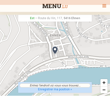
MENU
.LU
Est
—
Route du Vin, 117,
5416 Ehnen
BIENVENUE
TOUS LES RESTAURANTS
RECHERCHER UN RESTAURANT
Enregistrer ma position »