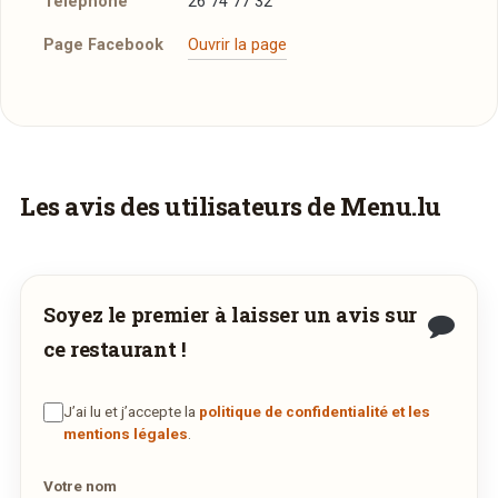
Téléphone
26 74 77 32
Page Facebook
Ouvrir la page
Vous aimeriez être livré ?
Les avis des utilisateurs de Menu.lu
Vous adorez
Fu-Zhou
et vous voudriez
déguster ses plats à la maison ? Ce restaurant
ne propose pas encore la livraison en ligne.
Soyez le premier à laisser un avis sur
Demandez-lui de rejoindre
wedely.com
pour
ce restaurant !
commander et être livré chez vous !
J’ai lu et j’accepte la
politique de confidentialité et les
DÉCOUVRIR LA LIVRAISON
mentions légales
.
SUR WEDELY.COM
Votre nom