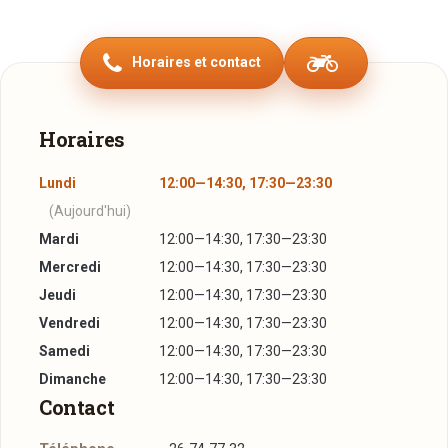
Notre restaurant vous propose du sushi sur tapis roulent à
volonté.
Horaires et contact
Vous avez la possibilité de réserver le restaurant pour fêter
votre anniversaire, votre mariage ou tout autre évènement.
Horaires
Pour votre confort, nous sommes ouverts tous les jours.
Venez donc nombreux déguster nos plats.
Lundi
12:00—14:30, 17:30—23:30
Réservez vite votre table !
(Aujourd'hui)
Mardi
12:00—14:30, 17:30—23:30
Mercredi
12:00—14:30, 17:30—23:30
Jeudi
12:00—14:30, 17:30—23:30
Vendredi
12:00—14:30, 17:30—23:30
Samedi
12:00—14:30, 17:30—23:30
Dimanche
12:00—14:30, 17:30—23:30
Contact