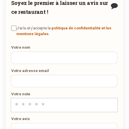
Soyez le premier à laisser un avis sur
Demandez-lui de rejoindre
wedely.com
pour
ce restaurant !
commander et être livré chez vous !
J’ai lu et j’accepte la
politique de confidentialité et les
DÉCOUVRIR LA LIVRAISON
mentions légales
.
SUR WEDELY.COM
Votre nom
DES MILLIERS DE PLATS LIVRÉS AU LUXEMBOURG
Votre adresse email
Voici la carte proposée à la livraison ou à emporter par ce
restaurant :
Votre note
Carte livraison
PDF
08/04/2020 —
553,75 Ko
Votre avis