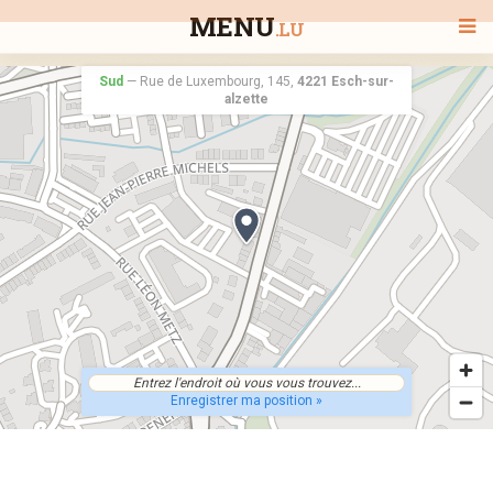
MENU
.LU
Sud
—
Rue de Luxembourg, 145,
4221 Esch-sur-
alzette
BIENVENUE
TOUS LES RESTAURANTS
RECHERCHER UN RESTAURANT
Enregistrer ma position »