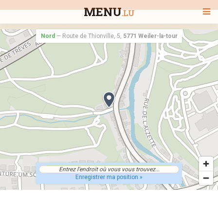
MENU
.LU
Nord
—
Route de Thionville, 5,
5771 Weiler-la-tour
BIENVENUE
TOUS LES RESTAURANTS
RECHERCHER UN RESTAURANT
Enregistrer ma position »