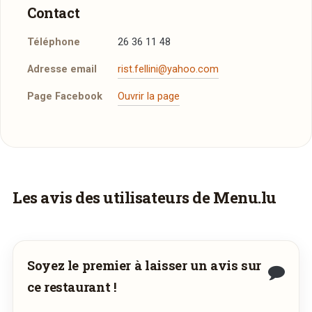
Contact
Téléphone
26 36 11 48
Adresse email
rist.fellini@yahoo.com
Page Facebook
Ouvrir la page
Plus d'infos à télécharger
La Carte
PDF
13/10/2014 —
218,32 Ko
Vous aimeriez être livré ?
Les avis des utilisateurs de Menu.lu
Vous adorez
Il Fellini
et vous voudriez
déguster ses plats à la maison ? Ce restaurant
ne propose pas encore la livraison en ligne.
Soyez le premier à laisser un avis sur
Demandez-lui de rejoindre
wedely.com
pour
ce restaurant !
commander et être livré chez vous !