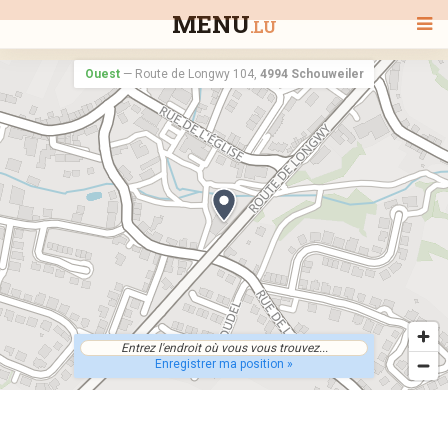
MENU
.LU
Ouest
—
Route de Longwy 104,
4994 Schouweiler
BIENVENUE
TOUS LES RESTAURANTS
RECHERCHER UN RESTAURANT
Enregistrer ma position »