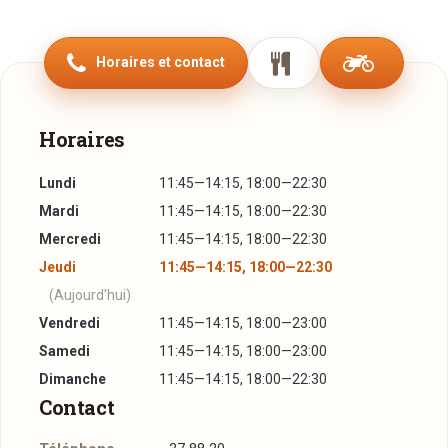
les produits de saison, une petite vingtaine de plats(d
entrées, de pâtes, de viandes, de poissons et de
Horaires et contact
desserts)qui apporteront la qualité à vos repas et ce sera
avec plaisir de vous accueillir dans son cadre rénové et
spacieux. L organisation d événement de banquets
Horaires
familiaux, d amis ou purement professionnels ?
Ne pas hésiter à vous renseigner auprès de la direction pour
Lundi
11:45—14:15, 18:00—22:30
toutes vos réceptions :
Mardi
11:45—14:15, 18:00—22:30
Repas d,entreprise : qu il soit professionnel ou de comité
Mercredi
11:45—14:15, 18:00—22:30
Familiale : baptême, communion, anniversaire…
Jeudi
11:45—14:15, 18:00—22:30
Nous sommes à votre écoute et nous trouverons la solution
(Aujourd'hui)
à chacun d entre vous, les variantes de menu adapté à tous
Vendredi
11:45—14:15, 18:00—23:00
et à toutes exigences.
Samedi
11:45—14:15, 18:00—23:00
Dans l attente de vous accueillir et de vous donner
Dimanche
11:45—14:15, 18:00—22:30
satisfaction dans notre nouveau restaurant.
Contact
Cordialement, votre hôte.