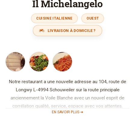
Il Michelangelo
CUISINE ITALIENNE
OUEST
LIVRAISON À DOMICILE ?
Notre restaurant a une nouvelle adresse au 104, route de
Longwy L-4994 Schouweiler sur la route principale
anciennement la Voile Blanche avec un nouvel esprit de
corrélation qualité, service, espace avec vos attentes.
EN SAVOIR PLUS ➜
Le restaurant en plus de sa carte se permettra de vous faire
découvrir régulièrement de nouvelles suggestions du chef,
un changement effectué toutes les trois semaines, suivant