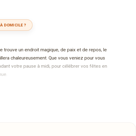
À DOMICILE ?
e trouve un endroit magique, de paix et de repos, le
llera chaleureusement. Que vous veniez pour vous
ant votre pause à midi, pour célébrer vos fêtes en
nue.
ure qui nous entoure, en suivant le rhythme des
e carte automne-hiver.
ipe en cuisine s'applique toute l'année pour vous mijoter