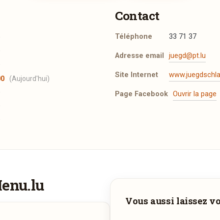
Contact
Téléphone
33 71 37
0
0
Adresse email
juegd@pt.lu
0
Site Internet
www.juegdschla
00
(Aujourd'hui)
0
Page Facebook
Ouvrir la page
0
0
Menu.lu
Vous aimeriez être livré ?
Vous aussi laissez vot
Vous adorez
Juegdschlass
et vous voudriez déguster ses plats 