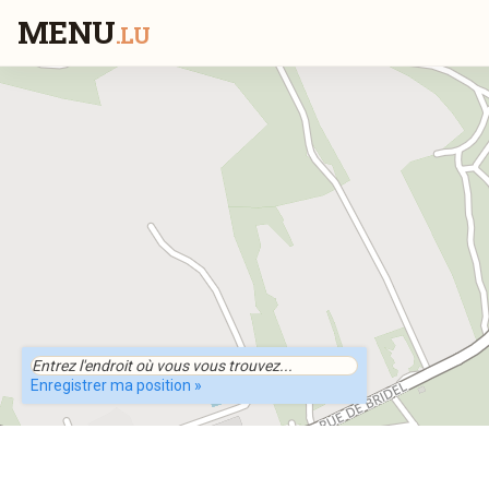
MENU
.LU
Enregistrer ma position »