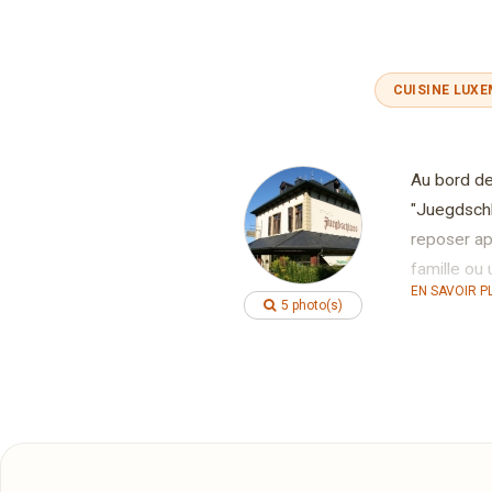
CUISINE LUX
Au bord de
"Juegdschl
reposer ap
famille ou
EN SAVOIR P
Pour compo
5 photo(s)
saisons. C
N'utilisant
les plats d
Pour vous s