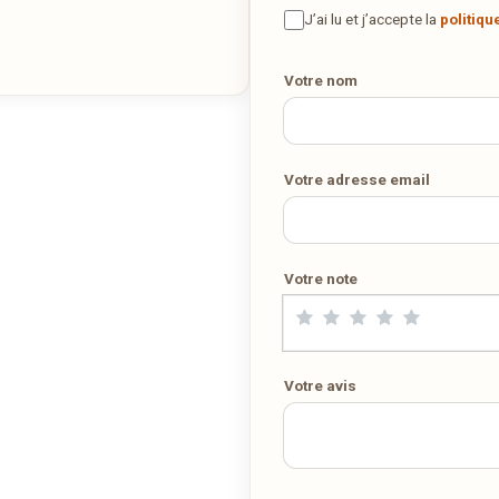
la maison ? Ce restaurant ne propose pas encore la livraison en
J’ai lu et j’accepte la
politiqu
ligne. Demandez-lui de rejoindre
wedely.com
pour commander e
être livré chez vous !
Votre nom
DÉCOUVRIR LA LIVRAISON SUR WEDELY.COM
Votre adresse email
DES MILLIERS DE PLATS LIVRÉS AU LUXEMBOURG
Votre note
Votre avis