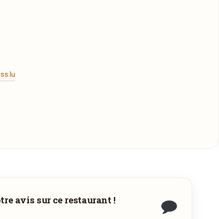
ss.lu
re avis sur ce restaurant !
à