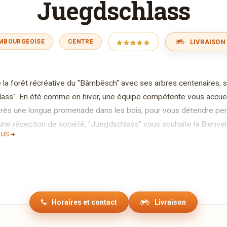
Juegdschlass
LIVRAISON 
EMBOURGEOISE
CENTRE
 la forêt récréative du "Bâmbësch" avec ses arbres centenaires, s
ass". En été comme en hiver, une équipe compétente vous accuei
rès une longue promenade dans les bois, pour vous détendre pend
 une réception de société, "Juegdschlass" vous souhaite la Bienve
LUS ➜
ser notre carte nous nous sommes inspirés directement de la nat
'est ainsi que nous vous proposons une carte printemps-été et un
 que des produits naturels d'une fraicheur irréprochable, notre équ
e sa cuisine traditionnelle luxembourgeoise et française.
ervir à toute heure notre cuisine reste ouverte sans interruption.
Horaires et contact
Livraison