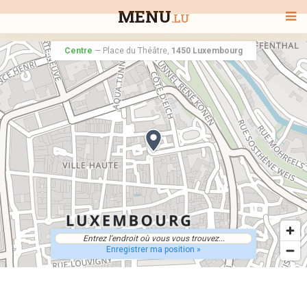
MENU
.LU
Centre
—
Place du Théâtre,
1450 Luxembourg
BIENVENUE
TOUS LES RESTAURANTS
RECHERCHER UN RESTAURANT
Enregistrer ma position »