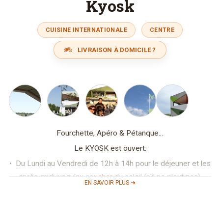
Kyosk
CUISINE INTERNATIONALE
CENTRE
LIVRAISON À DOMICILE ?
Fourchette, Apéro & Pétanque…
Le KYOSK est ouvert:
• ­ Du Lundi au Vendredi de 12h à 14h pour le déjeuner et les
après-midi jusqu’au coucher du soleil (s'il ne pleut pas).
EN SAVOIR PLUS ➜
• ­ Samedi de 14h jusqu’au coucher du soleil (s'il ne pleut
pas)
et