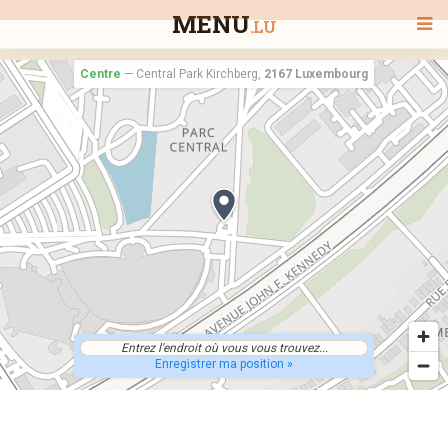
MENU
.LU
Centre
—
Central Park Kirchberg,
2167 Luxembourg
BIENVENUE
TOUS LES RESTAURANTS
RECHERCHER UN RESTAURANT
Enregistrer ma position »