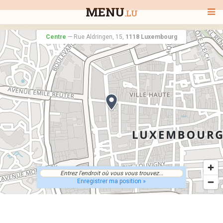
MENU
.LU
Centre
—
Rue Aldringen, 15,
1118 Luxembourg
BIENVENUE
TOUS LES RESTAURANTS
RECHERCHER UN RESTAURANT
Enregistrer ma position »