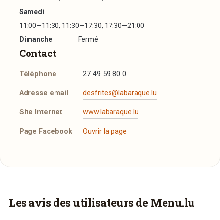
Samedi
11:00—11:30, 11:30—17:30, 17:30—21:00
Dimanche
Fermé
Contact
Téléphone
27 49 59 80 0
Adresse email
desfrites@labaraque.lu
Site Internet
www.labaraque.lu
Page Facebook
Ouvrir la page
À emporter
Ce restaurant propose un service de
Vous aimeriez être livré ?
Les avis des utilisateurs de Menu.lu
commande à emporter sur un site tiers. Vous
pouvez utiliser le bouton ci-dessous pour être
Vous adorez
La Baraque
et vous voudriez