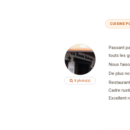
CUISINE P
Passant pa
touts les g
Nous faiso
De plus no
8 photo(s)
Restaurant
Cadre rust
Excellent r