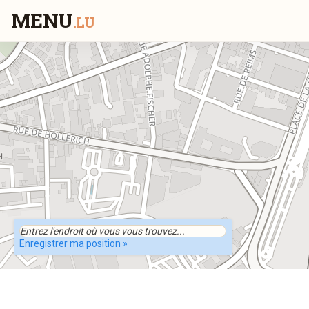
MENU
.LU
Enregistrer ma position »