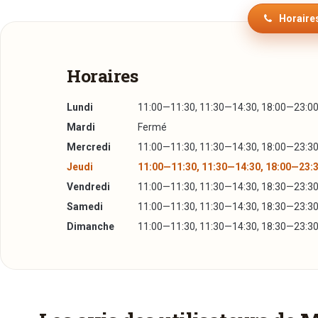
Horaires
Horaires
Lundi
11:00—11:30, 11:30—14:30, 18:00—23:0
Mardi
Fermé
Mercredi
11:00—11:30, 11:30—14:30, 18:00—23:3
Jeudi
11:00—11:30, 11:30—14:30, 18:00—23:
Vendredi
11:00—11:30, 11:30—14:30, 18:30—23:3
Samedi
11:00—11:30, 11:30—14:30, 18:30—23:3
Dimanche
11:00—11:30, 11:30—14:30, 18:30—23:3
Plus d'infos à télécharger
Réserver une table
La Carte
PDF
17/09/2014 —
198,02 Ko
J’ai lu et j’accepte la
politique de confidentialité e