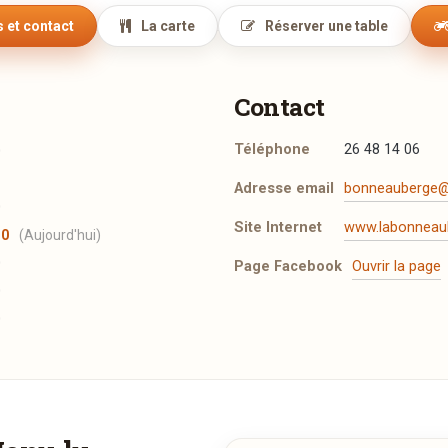
 et contact
La carte
Réserver une table
Contact
Téléphone
26 48 14 06
0
Adresse email
bonneauberge@
0
Site Internet
www.labonneaub
30
(Aujourd'hui)
0
Page Facebook
Ouvrir la page
0
0
t les mentions légales
.