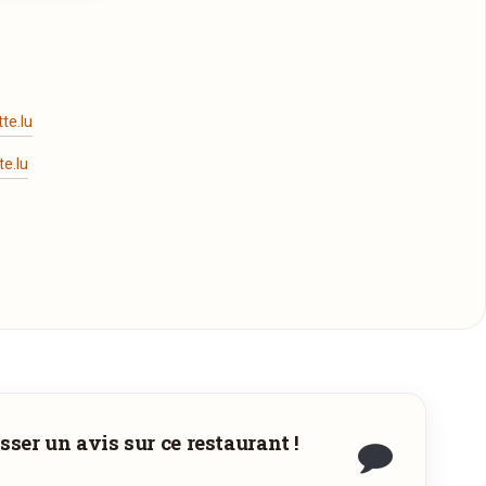
te.lu
e.lu
sser un avis sur ce restaurant !
à