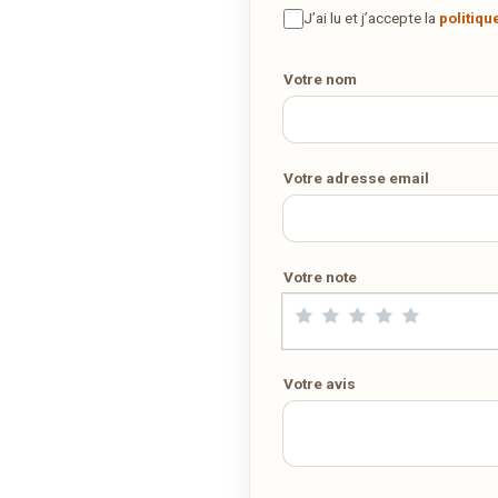
la maison ? Ce restaurant ne propose pas encore la livraison en
J’ai lu et j’accepte la
politiqu
Votre numéro de téléphone
ligne. Demandez-lui de rejoindre
wedely.com
pour commander e
être livré chez vous !
Votre nom
DÉCOUVRIR LA LIVRAISON SUR WEDELY.COM
Votre adresse email
DES MILLIERS DE PLATS LIVRÉS AU LUXEMBOURG
Votre note
Votre avis