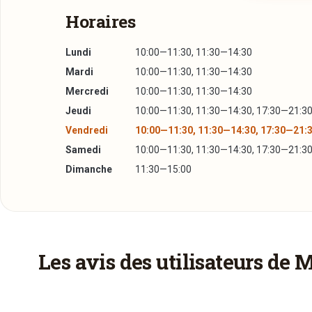
Horaires
Lundi
10:00—11:30, 11:30—14:30
Mardi
10:00—11:30, 11:30—14:30
Mercredi
10:00—11:30, 11:30—14:30
Jeudi
10:00—11:30, 11:30—14:30, 17:30—21:3
Vendredi
10:00—11:30, 11:30—14:30, 17:30—21:
Samedi
10:00—11:30, 11:30—14:30, 17:30—21:3
Dimanche
11:30—15:00
Plus d'infos à télécharger
Réserver une table
La Carte
PDF
26/02/2015 —
94,75 Ko
J’ai lu et j’accepte la
politique de confidentialité e
Les avis des utilisateurs de 
Les Boissons
PDF
Jour souhaité
26/02/2015 —
147,63 Ko