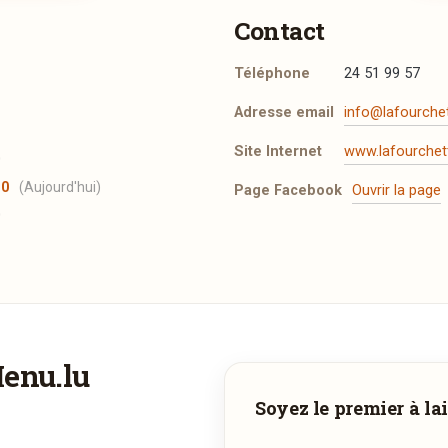
Contact
Téléphone
24 51 99 57
Adresse email
info@lafourchet
Site Internet
www.lafourchett
0
30
(Aujourd'hui)
Page Facebook
Ouvrir la page
0
t les mentions légales
.
Menu.lu
Vous aimeriez être livré ?
Adresse email de confirmation
Soyez le premier à lai
Vous adorez
La F'ourchette
et vous voudriez déguster ses plats 