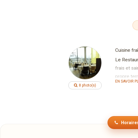
Cuisine fr
Le Restaur
frais et sa
propre ter
EN SAVOIR P
Grand park
8 photo(s)
Horaires