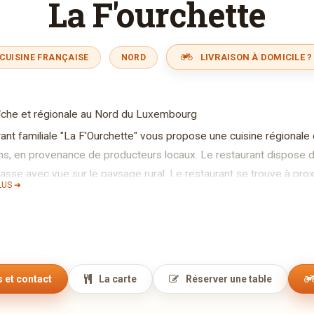
La F'ourchette
LIVRAISON À DOMICILE ?
CUISINE FRANÇAISE
NORD
aîche et régionale au Nord du Luxembourg
ant familiale "La F'Ourchette" vous propose une cuisine régionale 
ins, en provenance de producteurs locaux. Le restaurant dispose de 
rasse avec vue sur le paysage rural. Le restaurant se trouve à p
LUS ➜
ing. Accessible aux personnes à mobilité réduite.
 et contact
La carte
Réserver une table