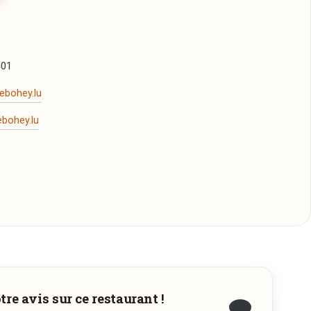
401
ebohey.lu
ebohey.lu
écharger
6
PDF
oût 2026
PDF
re avis sur ce restaurant !