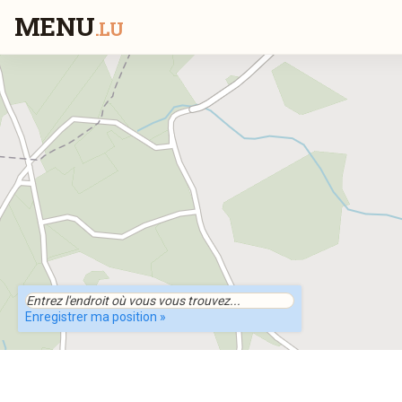
MENU
.LU
Enregistrer ma position »