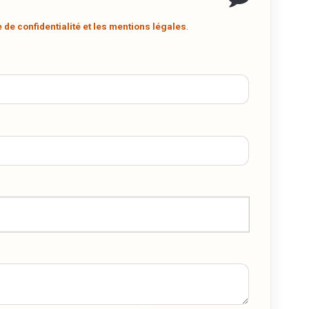
6
PDF
.
e de confidentialité et les mentions légales
.