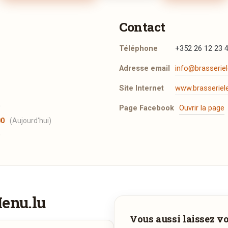
Contact
Téléphone
+352 26 12 23 
Adresse email
info@brasseriel
Site Internet
www.brasseriel
0
Page Facebook
Ouvrir la page
00
(Aujourd'hui)
0
Plus d'infos à tél
Carte printemps-été 202
24/03/2026 —
1,09 Mo
Menu.lu
Plats du jour du 5 au 8 a
Vous aimeriez être livré ?
Vous aussi laissez vot
03/08/2026 —
2,51 Mo