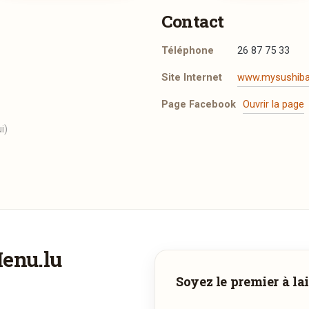
Contact
Téléphone
26 87 75 33
Site Internet
www.mysushibar
Page Facebook
Ouvrir la page
i)
Menu.lu
Vous aimeriez être livré ?
Soyez le premier à lai
ous adorez
My Sushi Bar
et vous voudriez déguster ses plats à 