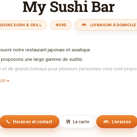
My Sushi Bar
LIVRAISON À DOMICILE 
UISINE SUSHI & GRILL
NORD
vrir notre restaurant japonais et asiatique.
 proposons une large gamme de sushis.
et de grands bateaux pour plusieurs personnes vous sont propos
gamme d'entrées feront le bonheur des gourmands.
LUS ➜
roduits sont frais et dépendent des arrivées.
ats sont à emporter, mais il est également possible de vous les fair
.
amedis, le sushis mix ( 12 pièces ) est à 1 + 1 GRATUIT
Horaires et contact
La carte
Livraison