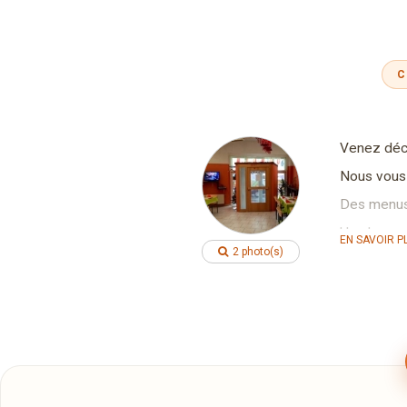
C
Venez décou
Nous vous
Des menus 
Une large 
EN SAVOIR P
2 photo(s)
Tous nos p
Tous nos pl
commande
Tous les s