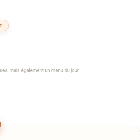
?
és, mais également un menu du jour.
e livrer ( uniquement le soir ) à partir de 15 € de