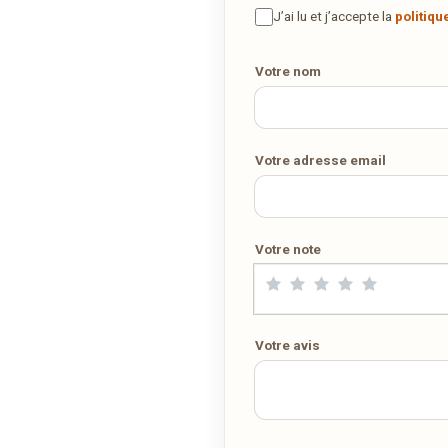
maison ? Ce restaurant ne propose pas encore la livraison en ligne
J’ai lu et j’accepte la
politiqu
Demandez-lui de rejoindre
wedely.com
pour commander et être
livré chez vous !
Votre nom
DÉCOUVRIR LA LIVRAISON SUR WEDELY.COM
Votre adresse email
DES MILLIERS DE PLATS LIVRÉS AU LUXEMBOURG
Votre note
Votre avis