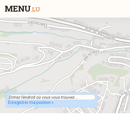
MENU
.LU
Enregistrer ma position »