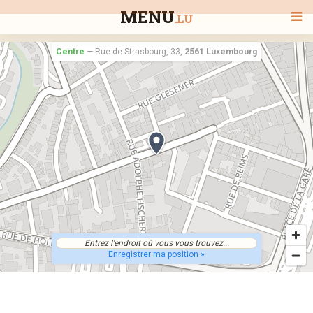
MENU
.LU
Centre
—
Rue de Strasbourg, 33,
2561 Luxembourg
BIENVENUE
TOUS LES RESTAURANTS
RECHERCHER UN RESTAURANT
Enregistrer ma position »