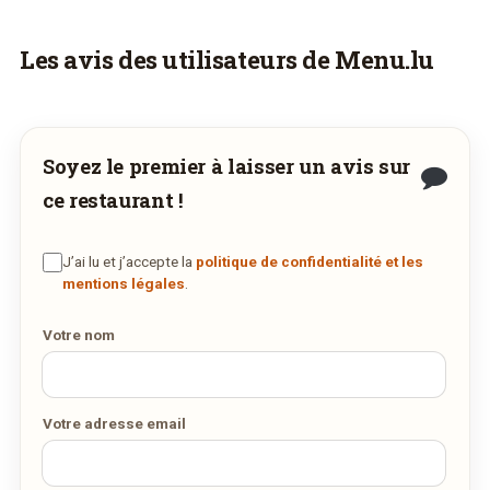
Menu
PDF
15/02/2019 —
619,8 Ko
Vous aimeriez être livré ?
Les avis des utilisateurs de Menu.lu
Vous adorez
Nhân Nhân
et vous voudriez
déguster ses plats à la maison ? Ce restaurant
ne propose pas encore la livraison en ligne.
Soyez le premier à laisser un avis sur
Demandez-lui de rejoindre
wedely.com
pour
ce restaurant !
commander et être livré chez vous !
J’ai lu et j’accepte la
politique de confidentialité et les
DÉCOUVRIR LA LIVRAISON
mentions légales
.
SUR WEDELY.COM
Votre nom
DES MILLIERS DE PLATS LIVRÉS AU LUXEMBOURG
Votre adresse email