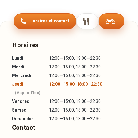
pizzas et pâtes maison, mais aussi viandes et poissons.
Parmir les spécialités maison citons les Spaghettis flambés
Horaires et contact
dans la meule de Parmesan ou les Papardelles aux fruits de
mer qui sont cuites dans le four à bois.
Situé en plein coeur des Ardennes, en plein centre de Perlé ,
Horaires
notre restaurant au cadre chaleureux avec un feu à bois
dans la salle , et un très grand parking face à l'église,
Lundi
12:00—15:00, 18:00—22:30
réservé à notre clientèle.
Mardi
12:00—15:00, 18:00—22:30
Nous disposons de 80 places assises et d'une très belle
Mercredi
12:00—15:00, 18:00—22:30
terrasse avec des activités en pleine saison.
Jeudi
12:00—15:00, 18:00—22:30
(Aujourd'hui)
Vendredi
12:00—15:00, 18:00—22:30
Samedi
12:00—15:00, 18:00—22:30
Dimanche
12:00—15:00, 18:00—22:30
Contact