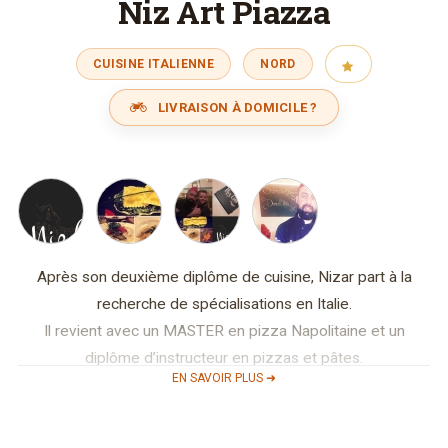
Niz Art Piazza
CUISINE ITALIENNE
NORD
LIVRAISON À DOMICILE ?
Après son deuxième diplôme de cuisine, Nizar part à la
recherche de spécialisations en Italie.
Il revient avec un MASTER en pizza Napolitaine et un
diplôme d’instructeur en pizzas et pâtes.
EN SAVOIR PLUS ➜
Nizar El Hajjaoui vient d'ouvrir son premier établissement en
reprenant l'hôtel Roder à Perlé. La cuisine du Niz Art est
principalement axée sur l'Italie avec un grand choix en