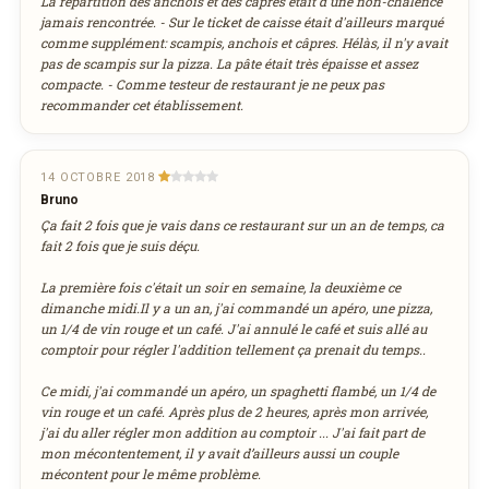
La répartition des anchois et des câpres était d'une non-chalence
jamais rencontrée. - Sur le ticket de caisse était d'ailleurs marqué
DÉCOUVRIR LA LIVRAISON
comme supplément: scampis, anchois et câpres. Hélàs, il n'y avait
SUR WEDELY.COM
pas de scampis sur la pizza. La pâte était très épaisse et assez
compacte. - Comme testeur de restaurant je ne peux pas
recommander cet établissement.
DES MILLIERS DE PLATS LIVRÉS AU LUXEMBOURG
14 OCTOBRE 2018
Bruno
Ça fait 2 fois que je vais dans ce restaurant sur un an de temps, ca
fait 2 fois que je suis déçu.
La première fois c'était un soir en semaine, la deuxième ce
dimanche midi.Il y a un an, j'ai commandé un apéro, une pizza,
un 1/4 de vin rouge et un café. J'ai annulé le café et suis allé au
comptoir pour régler l'addition tellement ça prenait du temps..
Ce midi, j'ai commandé un apéro, un spaghetti flambé, un 1/4 de
vin rouge et un café. Après plus de 2 heures, après mon arrivée,
j'ai du aller régler mon addition au comptoir ... J'ai fait part de
mon mécontentement, il y avait d’ailleurs aussi un couple
mécontent pour le même problème.