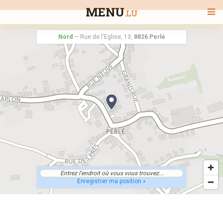
MENU
.LU
Nord
—
Rue de l'Eglise, 13,
8826 Perlé
BIENVENUE
TOUS LES RESTAURANTS
RECHERCHER UN RESTAURANT
Enregistrer ma position »