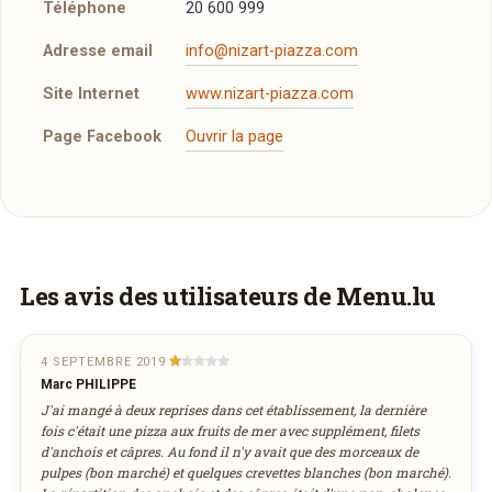
Téléphone
20 600 999
Adresse email
info@nizart-piazza.com
Site Internet
www.nizart-piazza.com
Page Facebook
Ouvrir la page
Plus d'infos à télécharger
La carte
PDF
10/05/2017 —
1,16 Mo
Vous aimeriez être livré ?
Les avis des utilisateurs de Menu.lu
Vous adorez
Niz Art Piazza
et vous voudriez
déguster ses plats à la maison ? Ce restaurant
4 SEPTEMBRE 2019
Marc PHILIPPE
ne propose pas encore la livraison en ligne.
J'ai mangé à deux reprises dans cet établissement, la dernière
Demandez-lui de rejoindre
wedely.com
pour
fois c'était une pizza aux fruits de mer avec supplément, filets
commander et être livré chez vous !
d'anchois et câpres. Au fond il n'y avait que des morceaux de
pulpes (bon marché) et quelques crevettes blanches (bon marché).