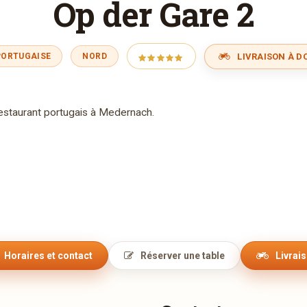
Op der Gare 2
LIVRAISON À DO
PORTUGAISE
NORD
staurant portugais à Medernach.
Horaires et contact
Réserver une table
Livrai