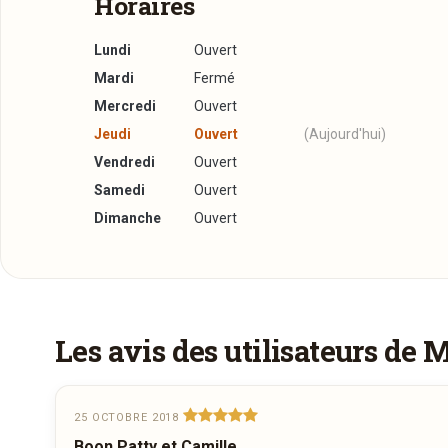
Horaires
Lundi
Ouvert
Mardi
Fermé
Mercredi
Ouvert
Jeudi
Ouvert
(Aujourd'hui)
Vendredi
Ouvert
Samedi
Ouvert
Dimanche
Ouvert
Réserver une table
J’ai lu et j’accepte la
politique de confidentialité e
Les avis des utilisateurs de 
Jour souhaité
25 OCTOBRE 2018
Boon Patty et Camille