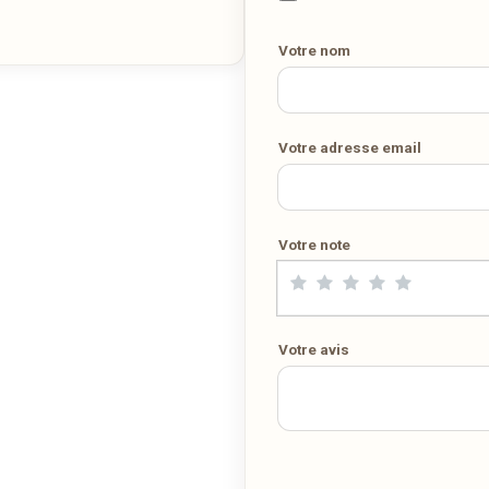
Votre numéro de téléphone
ligne. Demandez-lui de rejoindre
wedely.com
pour commander e
être livré chez vous !
Votre nom
DÉCOUVRIR LA LIVRAISON SUR WEDELY.COM
Votre adresse email
DES MILLIERS DE PLATS LIVRÉS AU LUXEMBOURG
Votre note
Votre avis