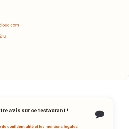
cloud.com
.lu
re avis sur ce restaurant !
à
e de confidentialité et les mentions légales
.