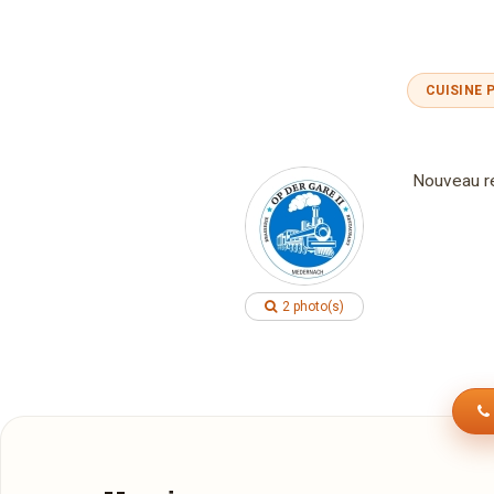
CUISINE 
Nouveau re
2 photo(s)