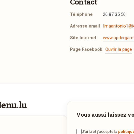
Contact
Téléphone
26 87 35 56
Adresse email
limaantonio1@i
Site Internet
www.opdergare2
Page Facebook
Ouvrir la page
t les mentions légales
.
Menu.lu
Vous aimeriez être livré ?
Adresse email de confirmation
Vous aussi laissez vot
Vous adorez
Op der Gare 2
et vous voudriez déguster ses plats 
la maison ? Ce restaurant ne propose pas encore la livraison en
J’ai lu et j’accepte la
politiqu