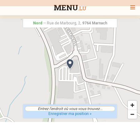
MENU
.LU
Nord
—
Rue de Marbourg, 2,
9764 Marnach
BIENVENUE
TOUS LES RESTAURANTS
RECHERCHER UN RESTAURANT
Enregistrer ma position »