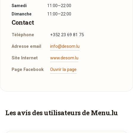
Samedi
11:00—22:00
Dimanche
11:00—22:00
Contact
Téléphone
+352 23 69 81 75
Adresse email
info@desom.lu
Site Internet
www.desom.lu
Page Facebook
Ouvrir la page
Vous aimeriez être livré ?
Les avis des utilisateurs de Menu.lu
Vous adorez
Pavillon Desom
et vous
voudriez déguster ses plats à la maison ? Ce