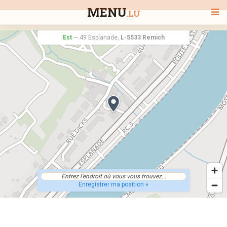
MENU
.LU
Est
—
49 Esplanade,
L-5533 Remich
BIENVENUE
TOUS LES RESTAURANTS
RECHERCHER UN RESTAURANT
Enregistrer ma position »