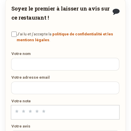
restaurant ne propose pas encore la livraison
Soyez le premier à laisser un avis sur
en ligne. Demandez-lui de rejoindre
ce restaurant !
wedely.com
pour commander et être livré
chez vous !
J’ai lu et j’accepte la
politique de confidentialité et les
mentions légales
.
DÉCOUVRIR LA LIVRAISON
Votre nom
SUR WEDELY.COM
DES MILLIERS DE PLATS LIVRÉS AU LUXEMBOURG
Votre adresse email
Votre note
Votre avis