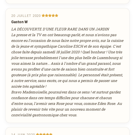
Réservation au nom de
3
4
5
6
7
8
9
DÉCOUVRIR LA LIVRAISON
20 JUILLET 2020
10
11
12
13
14
15
16
Gaston W
SUR WEDELY.COM
17
18
19
20
21
22
23
LA DÉCOUVERTE D'UNE FLEUR RARE DANS UN JARDIN
Nombre de personnes
La presse et la TV en ont beaucoup parlé, et nous n'avions pas
24
25
26
27
28
29
30
DES MILLIERS DE PLATS LIVRÉS AU LUXEMBOURG
encore eu l'occasion de nous faire notre propre avis, sur la cuisine
31
1
2
3
4
5
6
de la jeune et sympathique Caroline ESCH et de son équipe. C'est
chose faite depuis samedi 18 juillet 2020 ! Quel bonheur ! Une très
jolie terrasse probablement l'une des plus belle de Luxembourg si
Adresse email de confirmation
aujourd'hui
effacer
vous aimez la nature... Assis à l'ombre d'un grand parasol, nous
avons pu profiter d'une carte de saison bien construite et fort
gouteuse (à prix plus que raisonnable). Le personnel était présent,
à notre service, sans excès, ce qui nous a permis de passer une
Votre numéro de téléphone
soirée très agréable !
Bravo Mademoiselle, poursuivez dans ce sens ! et surtout gardez
confiance dans ces temps difficiles pour chacune et chacun
d'entre nous, l'avenir sera Rose pour vous, comme Eden Rose. Au
plaisir de revenir très vite pour un nouveau moment de
Remarque éventuelle
convivialité gastronomique chez vous.
14 JUIN 2020