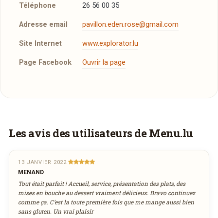
Téléphone
26 56 00 35
Adresse email
pavillon.eden.rose@gmail.com
Site Internet
www.explorator.lu
Page Facebook
Ouvrir la page
Réserver une table
J’ai lu et j’accepte la
politique de confidentialité et
les mentions légales
.
Vous aimeriez être livré ?
Les avis des utilisateurs de Menu.lu
Vous adorez
Pavillon Eden Rose
et vous
Jour souhaité
voudriez déguster ses plats à la maison ? Ce
13 JANVIER 2022
MENAND
restaurant ne propose pas encore la livraison
Tout était parfait ! Accueil, service, présentation des plats, des
août
en ligne. Demandez-lui de rejoindre
Heure souhaitée
2026
mises en bouche au dessert vraiment délicieux. Bravo continuez
wedely.com
pour commander et être livré
comme ça. C’est la toute première fois que me mange aussi bien
lun
mar
mer
jeu
ven
sam
dim
sans gluten. Un vrai plaisir
chez vous !
27
28
29
30
31
1
2