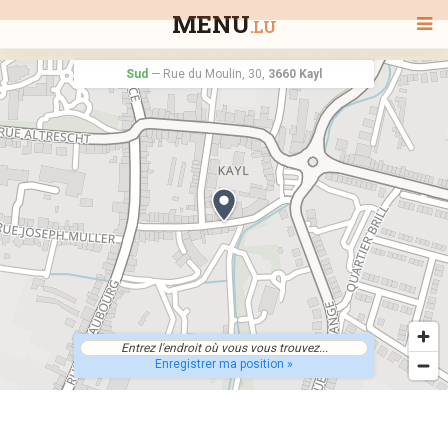
MENU
.LU
Sud
—
Rue du Moulin, 30,
3660 Kayl
BIENVENUE
TOUS LES RESTAURANTS
RECHERCHER UN RESTAURANT
Enregistrer ma position »