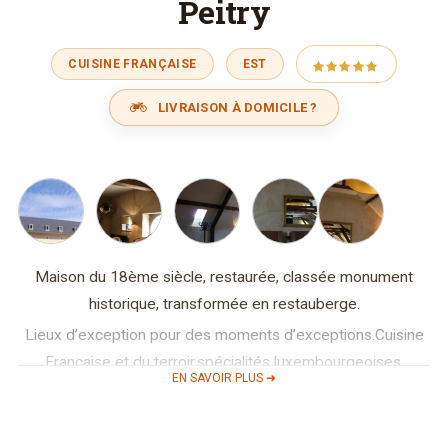
Peitry
CUISINE FRANÇAISE
EST
LIVRAISON À DOMICILE ?
Maison du 18ème siècle, restaurée, classée monument
historique, transformée en restauberge.
Lieux d’exception pour des moments d’exceptions.Cuisine
Française et du terroir,spécialités luxembourgeoises.
EN SAVOIR PLUS ➜
Le « Restauberge Peitry » vous accueille dans un cadre
magnifique d’une vieille grange classée du 18ème siècle. Un
salon-apéritif, une salle au premier étage avec 70 places,