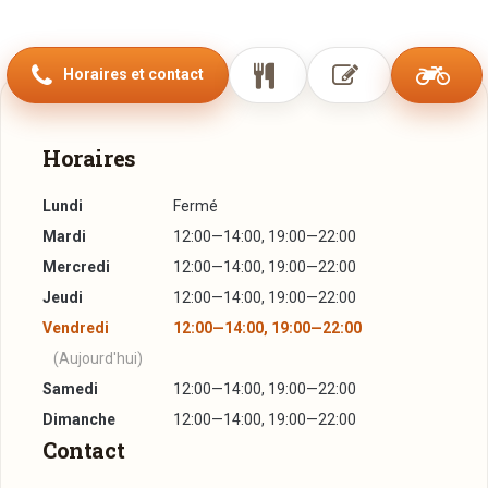
une véranda et en été aussi une très belle terrasse sont à
votre disposition.
Horaires et contact
L’équipe du Restauberge vous propose une cuisine du
terroir variée, tout en mettant l’accent sur la qualité de
produits et de votre bien- être. La cuisine suit les produits
Horaires
de saison et propose régulièrement sur sa carte des
Lundi
Fermé
suggestions selon le marché.
Mardi
12:00—14:00, 19:00—22:00
Chez Peitry vous avez la possibilité de célébrer des
Mercredi
12:00—14:00, 19:00—22:00
évènements comme vos fêtes de famille, des repas
Jeudi
12:00—14:00, 19:00—22:00
d’affaires, des banquets, une communion ou un mariage.
Vendredi
12:00—14:00, 19:00—22:00
L’auberge Peitry dispose de neuf studios meublés,
(Aujourd'hui)
entièrement équipés avec cuisine, télé satellite et wifi
Samedi
12:00—14:00, 19:00—22:00
gratuit.
Dimanche
12:00—14:00, 19:00—22:00
Contact