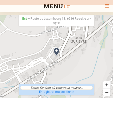
MENU
.LU
Est
—
Route de Luxembourg 18,
6910 Roodt-sur-
syre
BIENVENUE
TOUS LES RESTAURANTS
RECHERCHER UN RESTAURANT
Enregistrer ma position »