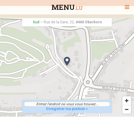
MENU
.LU
Sud
—
Rue de la Gare, 22,
4460 Oberkorn
BIENVENUE
TOUS LES RESTAURANTS
RECHERCHER UN RESTAURANT
Enregistrer ma position »