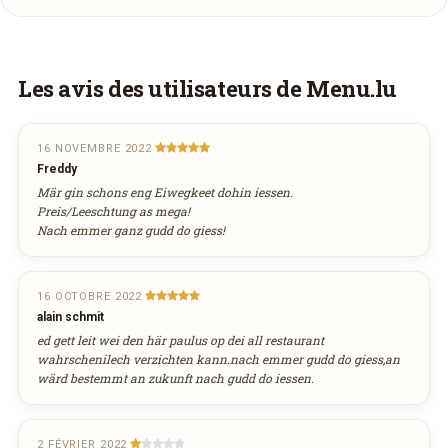
Vous aimeriez être livré ?
Les avis des utilisateurs de Menu.lu
Vous adorez
Penalty
et vous voudriez
déguster ses plats à la maison ? Ce restaurant
16 NOVEMBRE 2022
Freddy
ne propose pas encore la livraison en ligne.
Mär gin schons eng Eiwegkeet dohin iessen.
Demandez-lui de rejoindre
wedely.com
pour
Preis/Leeschtung as mega!
commander et être livré chez vous !
Nach emmer ganz gudd do giess!
DÉCOUVRIR LA LIVRAISON
16 OCTOBRE 2022
SUR WEDELY.COM
alain schmit
ed gett leit wei den här paulus op dei all restaurant
wahrschenilech verzichten kann.nach emmer gudd do giess,an
DES MILLIERS DE PLATS LIVRÉS AU LUXEMBOURG
wärd bestemmt an zukunft nach gudd do iessen.
2 FÉVRIER 2022