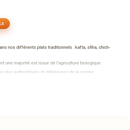
LE
 nos différents plats traditionnels : kafta, sfiha, chich-
t une majorité est issue de l'agriculture biologique.
 plus authentiques et délicieuses de la cuisine
 votre disposition (120 places). N'hésitez pas à nous