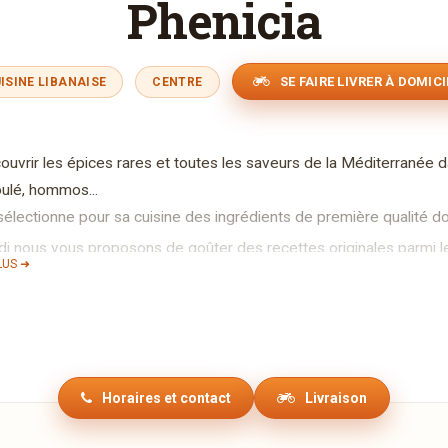
Phenicia
SE FAIRE LIVRER À DOMICI
ISINE LIBANAISE
CENTRE
vrir les épices rares et toutes les saveurs de la Méditerranée dans
oulé, hommos...
sélectionne pour sa cuisine des ingrédients de première qualité don
i nous vous proposons de goûter des recettes originales parmi les
LUS ➜
pas d'affaires, réceptions, anniversaires, notre grande salle est à
Horaires et contact
Livraison