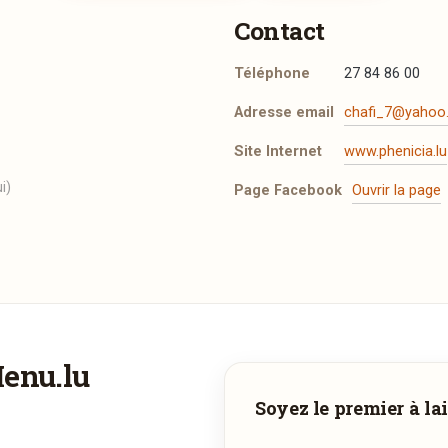
Contact
Téléphone
27 84 86 00
Adresse email
chafi_7@yahoo
Site Internet
www.phenicia.lu
i)
Page Facebook
Ouvrir la page
Menu.lu
Faites-vous livrer à domicile
Soyez le premier à lai
ommandez les plats de
Phenicia
et recevez-les directement ch