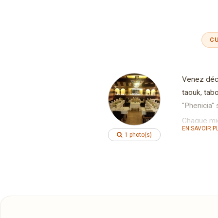
CU
Venez décou
taouk, tab
"Phenicia" 
Chaque mid
EN SAVOIR P
syrienne
1 photo(s)
Pour vos re
contacter.