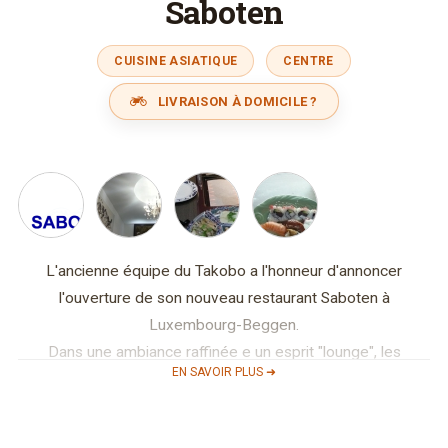
Saboten
CUISINE ASIATIQUE
CENTRE
LIVRAISON À DOMICILE ?
L'ancienne équipe du Takobo a l'honneur d'annoncer
l'ouverture de son nouveau restaurant Saboten à
Luxembourg-Beggen.
Dans une ambiance raffinée e un esprit "lounge", les
EN SAVOIR PLUS ➜
amateurs de cuisine asiatique pourront déguster les
délicieux sushis tout en savourant si l'envie les saisit un bon
cocktail.