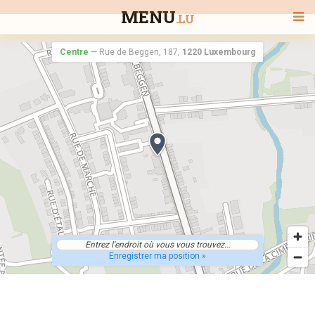
MENU
.LU
Centre
—
Rue de Beggen, 187,
1220 Luxembourg
BIENVENUE
TOUS LES RESTAURANTS
RECHERCHER UN RESTAURANT
Enregistrer ma position »