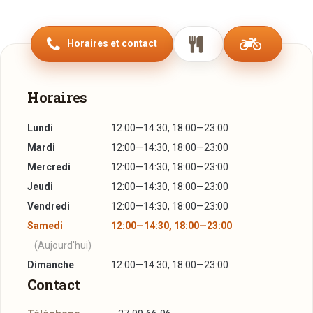
À la carte, Saboten propose une cuisine thailandaise pleine
de saveurs qui ne manquera pas de faire voyager lessens à
Horaires et contact
travers l'Asie. Dans une seconde salle tout équipée de
tables grill au design moderne, les convives aurant
également l'occassion de découvrir le Korean BBQ, un
Horaires
concept qui consiste à griller soi-même les viandes et les
fruits de mer crus, le tout accompagné d'une grande variété
Lundi
12:00—14:30, 18:00—23:00
de mets au choix.
Mardi
12:00—14:30, 18:00—23:00
Saboten à Luxembourg-Beggen, un restaurant unique en
Mercredi
12:00—14:30, 18:00—23:00
son genre qui met à l'honneur la cuisine et les nouvelles
Jeudi
12:00—14:30, 18:00—23:00
tendances culinaires asiatiques.
Vendredi
12:00—14:30, 18:00—23:00
Samedi
12:00—14:30, 18:00—23:00
(Aujourd'hui)
Dimanche
12:00—14:30, 18:00—23:00
Contact