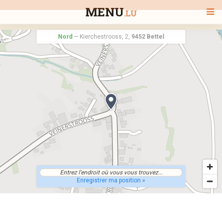
MENU
.LU
Nord
—
Kierchestrooss, 2,
9452 Bettel
BIENVENUE
TOUS LES RESTAURANTS
RECHERCHER UN RESTAURANT
Enregistrer ma position »