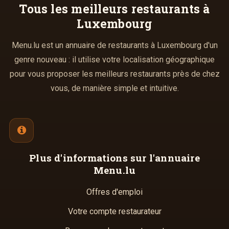
Tous les meilleurs
restaurants à
Afficher la suite
Luxembourg
Plus d'infos à télécharger
Menu.lu est un annuaire de restaurants à Luxembourg d'un
La Carte
PDF
genre nouveau : il utilise votre localisation géographique
15/10/2015 —
793,45 Ko
pour vous proposer les meilleurs restaurants près de chez
vous, de manière simple et intuitive.
Plus d'informations
sur l'annuaire
Menu.lu
Offres d'emploi
Votre compte restaurateur