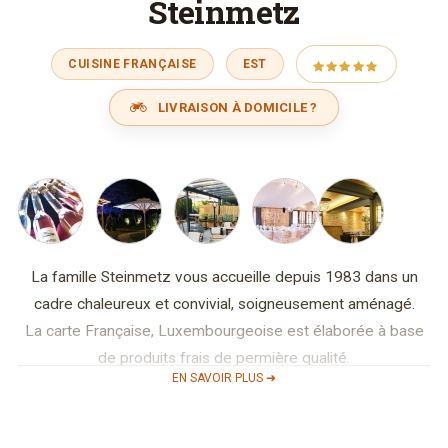
Steinmetz
CUISINE FRANÇAISE
EST
LIVRAISON À DOMICILE ?
La famille Steinmetz vous accueille depuis 1983 dans un
cadre chaleureux et convivial, soigneusement aménagé.
La carte Française, Luxembourgeoise est élaborée à base
de produits frais de permière qualité.
EN SAVOIR PLUS ➜
Tout en préservant les valeurs classiques de la maison, nous
vous proposons des mets plus modernes et créatifs.
Nous sous sommes spécialisés dans le service de