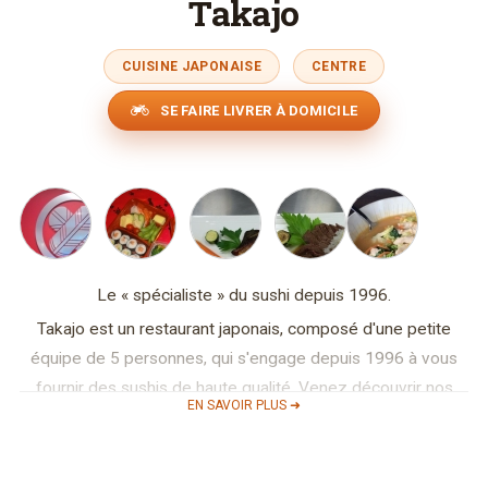
Takajo
CUISINE JAPONAISE
CENTRE
SE FAIRE LIVRER À DOMICILE
Le « spécialiste » du sushi depuis 1996.
Takajo est un restaurant japonais, composé d'une petite
équipe de 5 personnes, qui s'engage depuis 1996 à vous
fournir des sushis de haute qualité. Venez découvrir nos
EN SAVOIR PLUS ➜
Bento Boxes, soupes et autres spécialités japonaises dans
un cadre simple et convivial ! Lorsque le temps le permet,
profitez aussi de notre agréable terrasse.