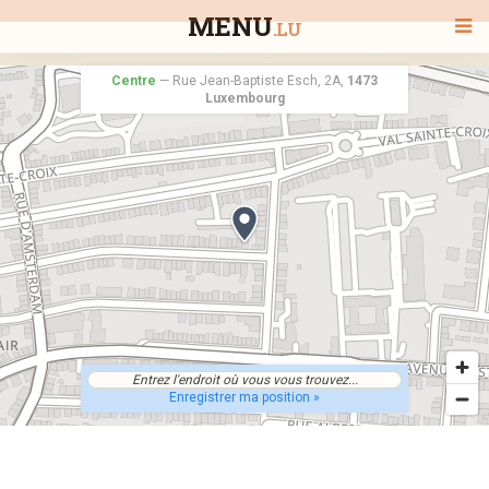
MENU
.LU
Centre
—
Rue Jean-Baptiste Esch, 2A,
1473
Luxembourg
BIENVENUE
TOUS LES RESTAURANTS
RECHERCHER UN RESTAURANT
Enregistrer ma position »