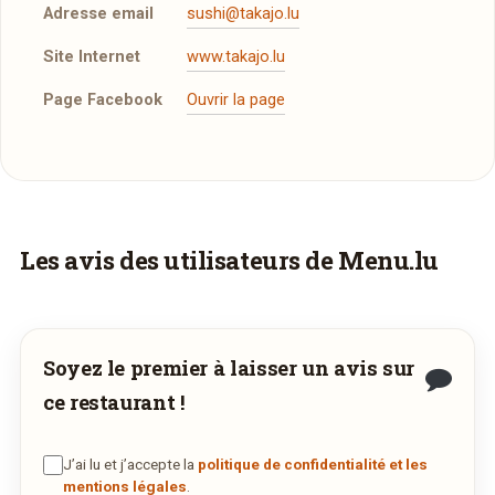
minimum de 18 €)
Adresse email
sushi@takajo.lu
Nous acceptons les tickets restaurant, les chèques resto et
Site Internet
www.takajo.lu
les chèques repas Sodexo, ainsi que toutes les cartes de
crédit, sauf Diners et Amex. Les cartes ne sont pas
Page Facebook
Ouvrir la page
acceptées lors les livraisons.
Plus d'infos à télécharger
La Carte
PDF
27/10/2014 —
544,23 Ko
Faites-vous livrer à domicile
Les avis des utilisateurs de Menu.lu
Commandez les plats de
Takajo
et recevez-
les directement chez vous.
Soyez le premier à laisser un avis sur
COMMANDER EN LIVRAISON
ce restaurant !
VIA WWW.WEDELY.COM
J’ai lu et j’accepte la
politique de confidentialité et les
mentions légales
.