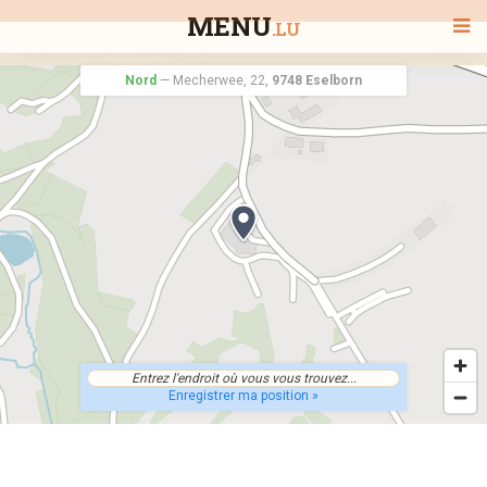
MENU
.LU
Nord
—
Mecherwee, 22,
9748 Eselborn
BIENVENUE
TOUS LES RESTAURANTS
RECHERCHER UN RESTAURANT
Enregistrer ma position »