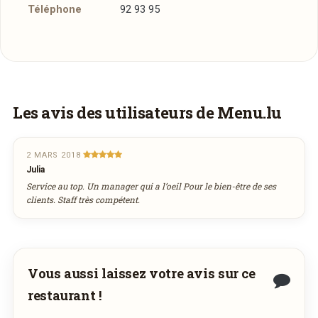
Téléphone
92 93 95
Vous aimeriez être livré ?
Les avis des utilisateurs de Menu.lu
Vous adorez
"The View" Brasserie & Bar
et
vous voudriez déguster ses plats à la maison ?
2 MARS 2018
Julia
Ce restaurant ne propose pas encore la
Service au top. Un manager qui a l’oeil Pour le bien-être de ses
livraison en ligne. Demandez-lui de rejoindre
clients. Staff très compétent.
wedely.com
pour commander et être livré
chez vous !
Vous aussi laissez votre avis sur ce
DÉCOUVRIR LA LIVRAISON
restaurant !
SUR WEDELY.COM