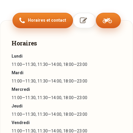
déguster nos plats.
Découvrez ses menus complets et ses plats à la carte, sur
Horaires et contact
place ou à emporter avec possibilité de commander en
ligne pour livrer directement à votre bureau ou à votre
domicile.
Horaires
Nos deux restaurants, situés à Luxembourg ville et à
Lundi
Limbersberg, vous accueillent tous les jours dans une
11:00—11:30, 11:30—14:00, 18:00—23:00
ambiance typique et conviviale pour vos repas entre amis,
Mardi
entre collègues ou en famille avec terrasse à disposition par
11:00—11:30, 11:30—14:00, 18:00—23:00
temps ensoleillé.
Mercredi
N'hésitez pas à nous contacter pour tous renseignements.
11:00—11:30, 11:30—14:00, 18:00—23:00
Le restaurant Tibet vous souhaite un bon appétit.
Jeudi
11:00—11:30, 11:30—14:00, 18:00—23:00
Vendredi
11:00—11:30, 11:30—14:00, 18:00—23:00