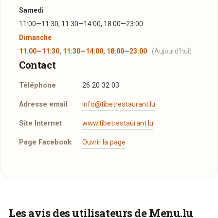
Samedi
11:00—11:30, 11:30—14:00, 18:00—23:00
Dimanche
11:00—11:30, 11:30—14:00, 18:00—23:00
(Aujourd'hui)
Contact
Téléphone
26 20 32 03
Adresse email
info@tibetrestaurant.lu
Site Internet
www.tibetrestaurant.lu
Page Facebook
Ouvrir la page
Réserver une table
J’ai lu et j’accepte la
politique de confidentialité et
les mentions légales
.
Vous aimeriez être livré ?
Les avis des utilisateurs de Menu.lu