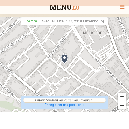
MENU
.LU
Centre
—
Avenue Pasteur, 44,
2310 Luxembourg
BIENVENUE
TOUS LES RESTAURANTS
RECHERCHER UN RESTAURANT
Enregistrer ma position »