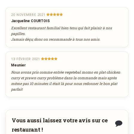
Vous adorez
Tibet II
et vous voudriez
Jour souhaité
déguster ses plats à la maison ? Ce restaurant
20 NOVEMBRE 2021
Jacqueline COURTOIS
ne propose pas encore la livraison en ligne.
Excellent restaurant familial bien tenu qui fait plaisir à nos
août
Demandez-lui de rejoindre
wedely.com
pour
Heure souhaitée
2026
papilles.
commander et être livré chez vous !
Jamais déçu; donc on recommande à tous nos amis.
lun
mar
mer
jeu
ven
sam
dim
27
28
29
30
31
1
2
Réservation au nom de
3
4
5
6
7
8
9
DÉCOUVRIR LA LIVRAISON
13 FÉVRIER 2021
SUR WEDELY.COM
Meunier
10
11
12
13
14
15
16
Nous avons pris comme entrée vegetebal momo en plat chicken
17
18
19
20
21
22
23
curry et prawn curry problème dans la commande mais après
Nombre de personnes
DES MILLIERS DE PLATS LIVRÉS AU LUXEMBOURG
même pas 10 minutes il était là pour nous redonner le bon plat
24
25
26
27
28
29
30
parfait
31
1
2
3
4
5
6
Adresse email de confirmation
aujourd'hui
effacer
Vous aussi laissez votre avis sur ce
restaurant !
Votre numéro de téléphone