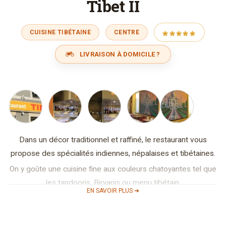
Tibet II
CUISINE TIBÉTAINE
CENTRE
LIVRAISON À DOMICILE ?
Dans un décor traditionnel et raffiné, le restaurant vous
propose des spécialités indiennes, népalaises et tibétaines.
On y goûte une cuisine fine aux couleurs chatoyantes tel que
les tandooris, Biryanis ou menu tibétain.
EN SAVOIR PLUS ➜
Entre mélange de saveurs, harmonie de ses parfums et
équilibre de ses épices ou encore amateur de piments,
vous voyagerez à travers les 3 pays asiatiques pour