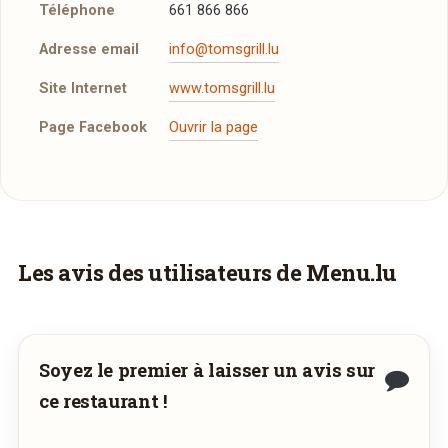
Téléphone
661 866 866
Adresse email
info@tomsgrill.lu
Site Internet
www.tomsgrill.lu
Page Facebook
Ouvrir la page
Vous aimeriez être livré ?
Les avis des utilisateurs de Menu.lu
Vous adorez
Tom's Grill
et vous voudriez
déguster ses plats à la maison ? Ce restaurant
ne propose pas encore la livraison en ligne.
Soyez le premier à laisser un avis sur
Demandez-lui de rejoindre
wedely.com
pour
ce restaurant !
commander et être livré chez vous !