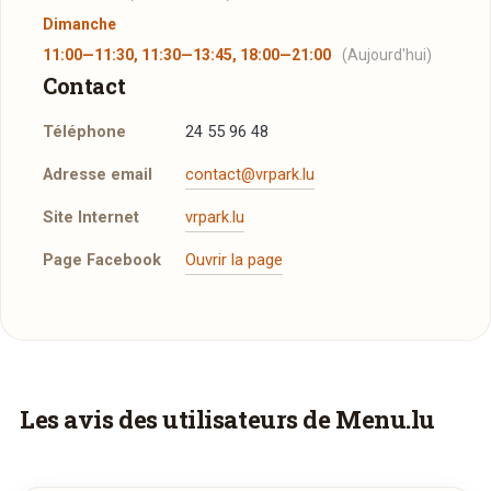
Dimanche
11:00—11:30, 11:30—13:45, 18:00—21:00
(Aujourd'hui)
Contact
Téléphone
24 55 96 48
Adresse email
contact@vrpark.lu
Site Internet
vrpark.lu
Page Facebook
Ouvrir la page
Plus d'infos à télécharger
Réserver une table
vr1.jpg
JPG
J’ai lu et j’accepte la
politique de confidentialité et
26/01/2021 —
162,12 Ko
les mentions légales
.
Faites-vous livrer à domicile
Les avis des utilisateurs de Menu.lu
vr2.jpg
JPG
26/01/2021 —
143,81 Ko
Commandez les plats de
Vr Park Restaurant
Jour souhaité
et recevez-les directement chez vous.