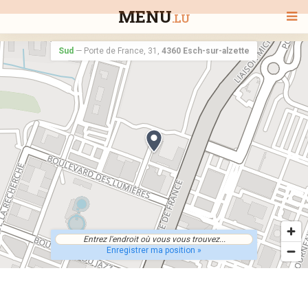
MENU
.LU
Sud
—
Porte de France, 31,
4360 Esch-sur-alzette
BIENVENUE
TOUS LES RESTAURANTS
RECHERCHER UN RESTAURANT
Enregistrer ma position »