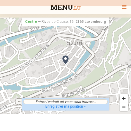
MENU
.LU
Centre
—
Rives de Clause, 16,
2165 Luxembourg
BIENVENUE
TOUS LES RESTAURANTS
RECHERCHER UN RESTAURANT
Enregistrer ma position »