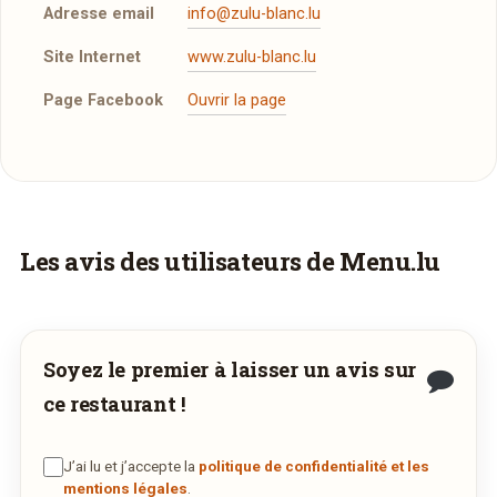
Adresse email
info@zulu-blanc.lu
Site Internet
www.zulu-blanc.lu
Page Facebook
Ouvrir la page
Plus d'infos à télécharger
Réserver une table
La Carte
PDF
J’ai lu et j’accepte la
politique de confidentialité et
08/06/2016 —
236,33 Ko
les mentions légales
.
Faites-vous livrer à domicile
Les avis des utilisateurs de Menu.lu
Commandez les plats de
Zulu Blanc
et
Jour souhaité
recevez-les directement chez vous.
Soyez le premier à laisser un avis sur
août
Heure souhaitée
2026
COMMANDER EN LIVRAISON
ce restaurant !
lun
mar
mer
jeu
ven
sam
dim
27
28
29
30
31
1
2
VIA WEDELY.COM
J’ai lu et j’accepte la
politique de confidentialité et les
Réservation au nom de
3
4
5
6
7
8
9
mentions légales
.