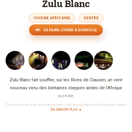
Zulu Blanc
CUISINE AFRICAINE
CENTRE
SE FAIRE LIVRER À DOMICILE
Zulu Blanc fait souffler, sur les Rives de Clausen, un vent
nouveau venu des lointaines steppes arides de l’Afrique
australe.
Ce nouveau bar trendy puise son inspiration décorative dans
EN SAVOIR PLUS ➜
la culture d’un peuple fier et légendaire aux traditions
séculaires : Les Zulus.
Masques africains, statues, poteries, accessoires… le lieu