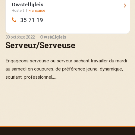
Owstellgleis
Hostert
|
Française
Rue de la Gare, 9, Hostert
35 71 19
Fermé aujourd'hui.
30 octobre 2022
Owstellgleis
Serveur/Serveuse
Engageons serveuse ou serveur sachant travailler du mardi
au samedi en coupures. de préférence jeune, dynamique,
souriant, professionnel.....