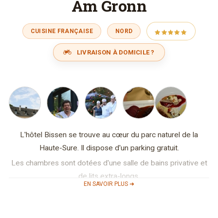
Am Gronn
CUISINE FRANÇAISE
NORD
LIVRAISON À DOMICILE ?
L'hôtel Bissen se trouve au cœur du parc naturel de la
Haute-Sure. Il dispose d'un parking gratuit.
Les chambres sont dotées d'une salle de bains privative et
de lits extra-longs.
EN SAVOIR PLUS ➜
Dans un cadre verdoyant, vous disposez également d’un
restaurant sur place avec une vue exceptionnelle et de
nombreux lieux touristiques aux alentours.