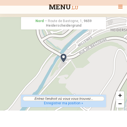
MENU
.LU
Nord
—
Route de Bastogne, 1,
9659
Heiderscheidergrund
BIENVENUE
TOUS LES RESTAURANTS
RECHERCHER UN RESTAURANT
Enregistrer ma position »