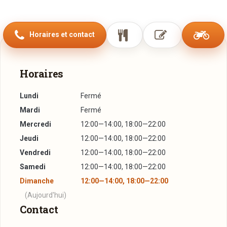
L'hôtel Bissen est à 5 minutes à pied du lac de la Haute-
Sûre. Le village de Wiltz se trouve à 8 minutes en voiture.
Horaires et contact
La spécialité de l’Hôtel Restaurant Pizzeria Bissen Am
Gronn est une cuisine française et italienne raffinée.
Horaires
Vous dégusterez des plats faits maison et des pizzas
cuites dans un véritable four à bois.
Lundi
Fermé
Les jours de beau temps, vous pourrez vous installer sur le
Mardi
Fermé
porche et admirer les vues sur les alentours.
Mercredi
12:00—14:00, 18:00—22:00
Jeudi
12:00—14:00, 18:00—22:00
Vendredi
12:00—14:00, 18:00—22:00
Samedi
12:00—14:00, 18:00—22:00
Dimanche
12:00—14:00, 18:00—22:00
(Aujourd'hui)
Contact