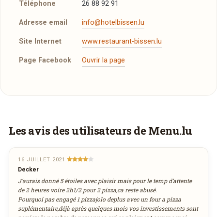
Téléphone
26 88 92 91
Adresse email
info@hotelbissen.lu
Site Internet
www.restaurant-bissen.lu
Page Facebook
Ouvrir la page
Plus d'infos à télécharger
Réserver une table
Notre Carte
PDF
J’ai lu et j’accepte la
politique de confidentialité et
24/09/2014 —
458,63 Ko
les mentions légales
.
Vous aimeriez être livré ?
Les avis des utilisateurs de Menu.lu
Vous adorez
Am Gronn
et vous voudriez
Jour souhaité
déguster ses plats à la maison ? Ce restaurant
16 JUILLET 2021
Decker
ne propose pas encore la livraison en ligne.
J’aurais donné 5 étoiles avec plaisir mais pour le temp d’attente
août
Demandez-lui de rejoindre
wedely.com
pour
Heure souhaitée
2026
de 2 heures voire 2h1/2 pour 2 pizza,ca reste abusé.
commander et être livré chez vous !
Pourquoi pas engagé 1 pizzajolo deplus avec un four a pizza
lun
mar
mer
jeu
ven
sam
dim
suplémentaire,déjà après quelques mois vos investissements sont
27
28
29
30
31
1
2