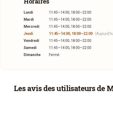
Horaires
Lundi
11:45—14:00, 18:00—22:00
Mardi
11:45—14:00, 18:00—22:00
Mercredi
11:45—14:00, 18:00—22:00
Jeudi
11:45—14:00, 18:00—22:00
(Aujourd'hu
Vendredi
11:45—14:00, 18:00—22:00
Samedi
11:45—14:00, 18:00—22:00
Dimanche
Fermé
Plus d'infos à télécharger
Réserver une table
Notre Carte
PDF
08/08/2014 —
3,93 Mo
J’ai lu et j’accepte la
politique de confidentialité e
Les avis des utilisateurs de 
Jour souhaité