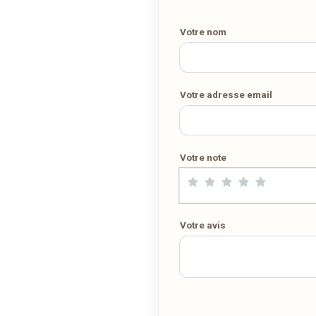
Votre numéro de téléphone
Demandez-lui de rejoindre
wedely.com
pour commander et être
livré chez vous !
Votre nom
DÉCOUVRIR LA LIVRAISON SUR WEDELY.COM
Votre adresse email
DES MILLIERS DE PLATS LIVRÉS AU LUXEMBOURG
Votre note
Votre avis