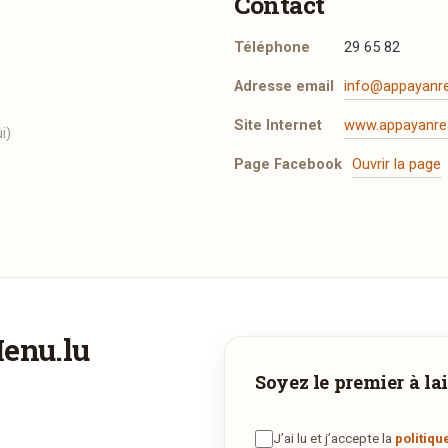
Contact
Téléphone
29 65 82
Adresse email
info@appayanre
Site Internet
www.appayanres
i)
Page Facebook
Ouvrir la page
t les mentions légales
.
Menu.lu
Vous aimeriez être livré ?
Adresse email de confirmation
Soyez le premier à lai
Vous adorez
Appayan
et vous voudriez déguster ses plats à la
maison ? Ce restaurant ne propose pas encore la livraison en ligne
J’ai lu et j’accepte la
politiqu