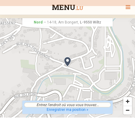
MENU
.LU
Nord
—
14-18, Am Bongert,
L-9550 Wiltz
BIENVENUE
TOUS LES RESTAURANTS
RECHERCHER UN RESTAURANT
Enregistrer ma position »