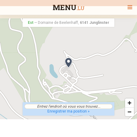
MENU
.LU
Est
—
Domaine de Beelenhaff,
6141 Junglinster
BIENVENUE
TOUS LES RESTAURANTS
RECHERCHER UN RESTAURANT
Enregistrer ma position »