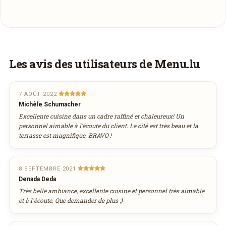
Plus d'infos à télécharger
À emporter
Menu
PDF
Ce restaurant propose des plats à emporter à
23/04/2018 —
67,28 Ko
Les avis des utilisateurs de Menu.lu
venir chercher au restaurant. Vous pouvez
Faites-vous livrer à domicile
l’appeler pour passer commande.
Commandez les plats de
Bei den Zwillingen
Téléphone
7 AOÛT 2022
et recevez-les directement chez vous.
Michèle Schumacher
78 71 26
Excellente cuisine dans un cadre raffiné et chaleureux! Un
personnel aimable à l’écoute du client. Le cité est très beau et la
terrasse est magnifique. BRAVO !
COMMANDER EN LIVRAISON
VIA BEIDENZWILLINGEN.LU
8 SEPTEMBRE 2021
Denada Deda
Très belle ambiance, excellente cuisine et personnel très aimable
et à l'écoute. Que demander de plus :)