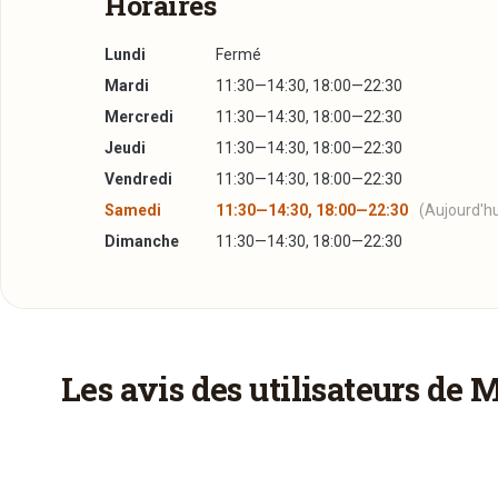
Horaires
Lundi
Fermé
Mardi
11:30—14:30, 18:00—22:30
Mercredi
11:30—14:30, 18:00—22:30
Jeudi
11:30—14:30, 18:00—22:30
Vendredi
11:30—14:30, 18:00—22:30
Samedi
11:30—14:30, 18:00—22:30
(Aujourd'hu
Dimanche
11:30—14:30, 18:00—22:30
Plus d'infos à télécharger
Réserver une table
À emporter
La Carte
PDF
24/08/2016 —
240,29 Ko
J’ai lu et j’accepte la
politique de confidentialité e
Ce restaurant propose des plats à emporter à v
Les avis des utilisateurs de 
Jour souhaité