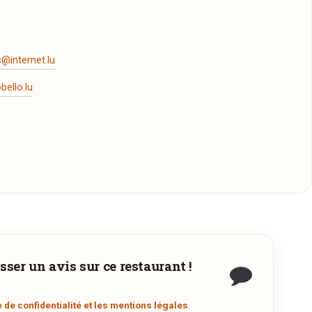
@internet.lu
ello.lu
 commande.
sser un avis sur ce restaurant !
.
e de confidentialité et les mentions légales
.