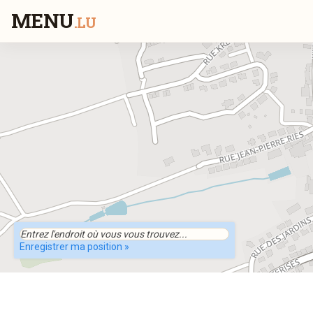
MENU
.LU
Enregistrer ma position »