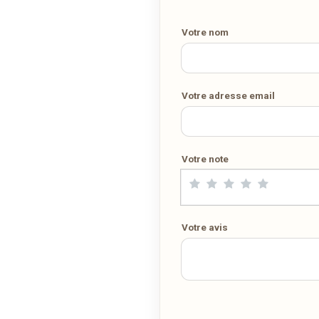
Votre numéro de téléphone
Demandez-lui de rejoindre
wedely.com
pour commander et être
livré chez vous !
Votre nom
ter par ce restaurant :
DÉCOUVRIR LA LIVRAISON SUR WEDELY.COM
Votre adresse email
DES MILLIERS DE PLATS LIVRÉS AU LUXEMBOURG
Votre note
Voici la carte proposée à la livraison ou à emporter par ce restaurant :
La Carte
PDF
30/03/2020 —
1,49 Mo
Votre avis