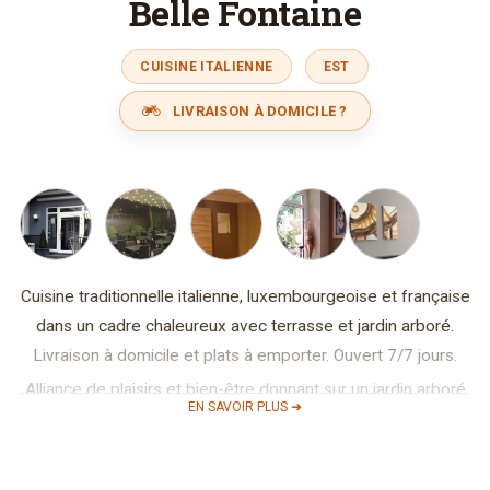
Belle Fontaine
CUISINE ITALIENNE
EST
LIVRAISON À DOMICILE ?
Cuisine traditionnelle italienne, luxembourgeoise et française
dans un cadre chaleureux avec terrasse et jardin arboré.
Livraison à domicile et plats à emporter. Ouvert 7/7 jours.
Alliance de plaisirs et bien-être donnant sur un jardin arboré
EN SAVOIR PLUS ➜
et fleuri, à l’architecture contemporaine intégré dans un
village pittoresque du Luxembourg : « MONDORF-LES-
BAINS ».