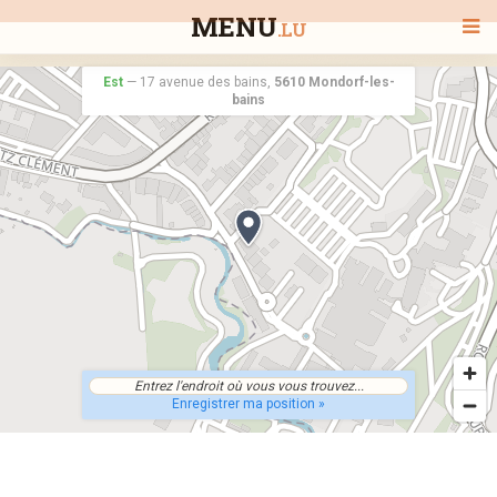
MENU
.LU
Est
—
17 avenue des bains,
5610 Mondorf-les-
bains
BIENVENUE
TOUS LES RESTAURANTS
RECHERCHER UN RESTAURANT
Enregistrer ma position »