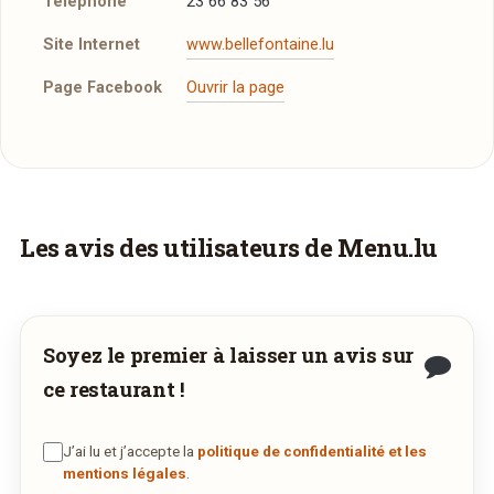
Téléphone
23 66 83 56
Site Internet
www.bellefontaine.lu
Page Facebook
Ouvrir la page
Un aperçu de la carte
Suggestions
Feuilleté aux quetsches
5,50€
Vous aimeriez être livré ?
Les avis des utilisateurs de Menu.lu
Filet de boeuf gourmand
25,90€
Vous adorez
Belle Fontaine
et vous voudriez
Afficher la suite
déguster ses plats à la maison ? Ce restaurant
ne propose pas encore la livraison en ligne.
Soyez le premier à laisser un avis sur
Demandez-lui de rejoindre
wedely.com
pour
ce restaurant !
commander et être livré chez vous !
J’ai lu et j’accepte la
politique de confidentialité et les
DÉCOUVRIR LA LIVRAISON
mentions légales
.