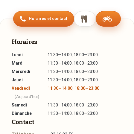
L’hôtel-restaurant « BELLE FONTAINE » offre aux touristes
et curistes du Domaine Thermal de Mondorf situé à 300
Horaires et contact
mètres, une combinaison entre une atmosphère
chaleureuse et une cuisine inspirée…
Des chambres de grand confort, vous offriront une belle
Horaires
parenthèse de tranquillité.
Lundi
11:30—14:00, 18:00—23:00
Les amateurs de sensations et de spectacle trouveront leur
Mardi
11:30—14:00, 18:00—23:00
bonheur au CASINO 2000 de Mondorf situé à 600 mètres
Mercredi
11:30—14:00, 18:00—23:00
de l’hôtel.
Jeudi
11:30—14:00, 18:00—23:00
Ainsi que les amoureux de promenades et visites auront
Vendredi
11:30—14:00, 18:00—23:00
toutes les informations grâce au bureau du tourisme se
(Aujourd'hui)
trouvant face à notre établissement.
Samedi
11:30—14:00, 18:00—23:00
Dimanche
11:30—14:00, 18:00—23:00
Contact