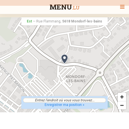
MENU
.LU
Est
—
Rue Flammang,
5618 Mondorf-les-bains
BIENVENUE
TOUS LES RESTAURANTS
RECHERCHER UN RESTAURANT
Enregistrer ma position »